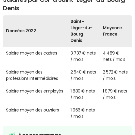
Denis
Saint-
Léger-du-
Moyenne
Données 2022
Bourg-
France
Denis
Salaire moyen des cadres
3 737 € nets
4 489 €
/ mois
nets / mois
Salaire moyen des
2 540 € nets
2 572 € nets
professions intermédiaires
/ mois
/ mois
Salaire moyen des employés
1 880 € nets
1 879 € nets
/ mois
/ mois
Salaire moyen des ouvriers
1 966 € nets
-
/ mois
A ne pas manquer