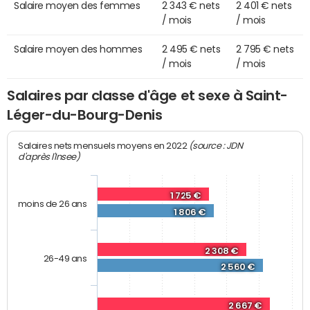
Salaire moyen des femmes
2 343 € nets
2 401 € nets
/ mois
/ mois
Salaire moyen des hommes
2 495 € nets
2 795 € nets
/ mois
/ mois
Salaires par classe d'âge et sexe à Saint-
Léger-du-Bourg-Denis
(source : JDN
Salaires nets mensuels moyens en 2022
d'après l'Insee)
1 725 €
moins de 26 ans
1 806 €
2 308 €
26-49 ans
2 560 €
2 667 €