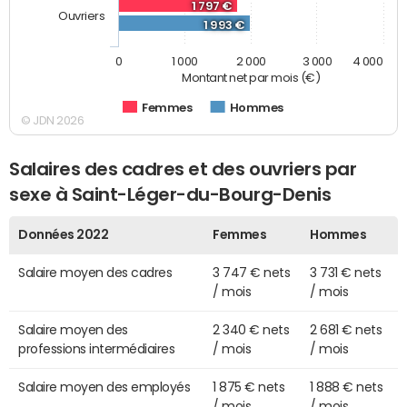
1 797 €
Ouvriers
1 993 €
0
1 000
2 000
3 000
4 000
Montant net par mois (€)
Femmes
Hommes
© JDN 2026
Salaires des cadres et des ouvriers par
sexe à Saint-Léger-du-Bourg-Denis
Données 2022
Femmes
Hommes
Salaire moyen des cadres
3 747 € nets
3 731 € nets
/ mois
/ mois
Salaire moyen des
2 340 € nets
2 681 € nets
professions intermédiaires
/ mois
/ mois
Salaire moyen des employés
1 875 € nets
1 888 € nets
/ mois
/ mois