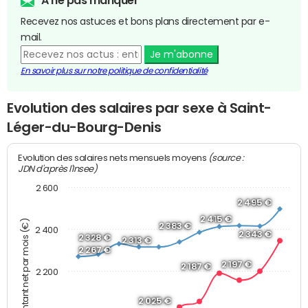
Recevez nos astuces et bons plans directement par e-
mail.
Je m'abonne
En savoir plus sur notre politique de confidentialité
Evolution des salaires par sexe à Saint-
Léger-du-Bourg-Denis
(source :
Evolution des salaires nets mensuels moyens
JDN d'après l'Insee)
2 600
2 495 €
2 415 €
Montant net par mois (€)
2 383 €
2 400
2 343 €
2 328 €
2 313 €
2 267 €
2 197 €
2 187 €
2 200
2 025 €