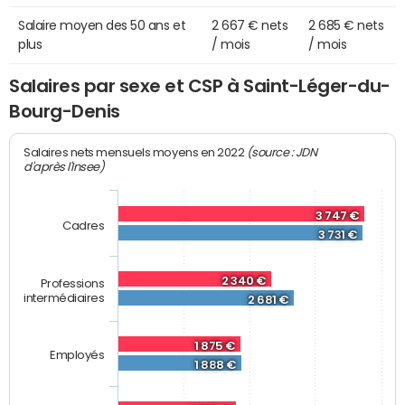
Salaire moyen des 50 ans et
2 667 € nets
2 685 € nets
plus
/ mois
/ mois
Salaires par sexe et CSP à Saint-Léger-du-
Bourg-Denis
(source : JDN
Salaires nets mensuels moyens en 2022
d'après l'Insee)
3 747 €
Cadres
3 731 €
2 340 €
Professions
intermédiaires
2 681 €
1 875 €
Employés
1 888 €