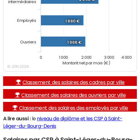
intermédiaires
Employés
1 880 €
Ouvriers
1 966 €
0
1 000
2 000
3 000
4 000
Montant net par mois (€)
© JDN 2026
Classement des salaires des cadres par ville
Classement des salaires des ouvriers par ville
Classement des salaires des employés par ville
A lire aussi :
le
niveau de diplôme et les CSP à Saint-
Léger-du-Bourg-Denis
Salaires par CSP à Saint-Léger-du-Bourg-