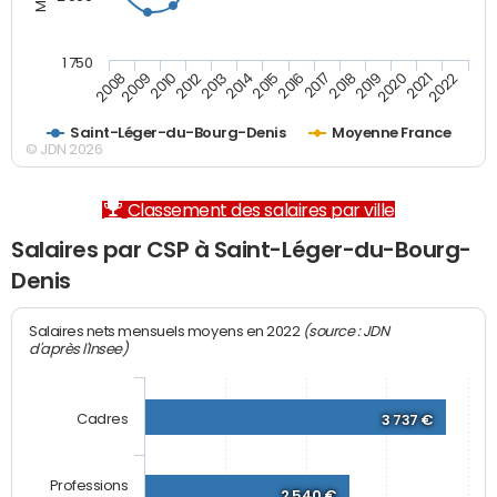
1 750
2012
2019
2014
2021
2008
2016
2010
2018
2013
2020
2015
2022
2009
2017
Saint-Léger-du-Bourg-Denis
Moyenne France
© JDN 2026
Classement des salaires par ville
Salaires par CSP à Saint-Léger-du-Bourg-
Denis
(source : JDN
Salaires nets mensuels moyens en 2022
d'après l'Insee)
Cadres
3 737 €
Professions
2 540 €