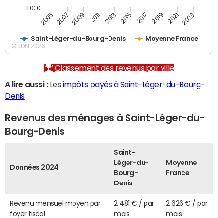
1 000
2007
2017
2009
2019
2011
2021
2013
2023
2005
2015
Saint-Léger-du-Bourg-Denis
Moyenne France
© JDN 2026
Classement des revenus par ville
A lire aussi :
Les
impôts payés à Saint-Léger-du-Bourg-
Denis
Revenus des ménages à Saint-Léger-du-
Bourg-Denis
Saint-
Léger-du-
Moyenne
Données 2024
Bourg-
France
Denis
Revenu mensuel moyen par
2 481 € / par
2 626 € / par
foyer fiscal
mois
mois