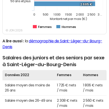
50 ans et plus
2 685 €
0
500
1 000
1 500
2 000
2 500
3 …
Montant net par mois (€)
Femmes
Hommes
© JDN 2026
A lire aussi :
la
démographie de Saint-Léger-du-Bourg-
Denis
Salaires des juniors et des seniors par sexe
à Saint-Léger-du-Bourg-Denis
Données 2022
Femmes
Hommes
Salaire moyen des moins de
1 725 € nets
1 806 € nets
26 ans
/ mois
/ mois
Salaire moyen des 26-49 ans
2 308 € nets
2 560 € nets
/ mois
/ mois