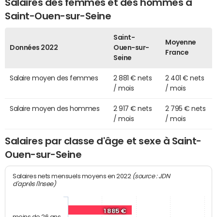
Salaires des femmes et des hommes à
Saint-Ouen-sur-Seine
Saint-
Moyenne
Données 2022
Ouen-sur-
France
Seine
Salaire moyen des femmes
2 881 € nets
2 401 € nets
/ mois
/ mois
Salaire moyen des hommes
2 917 € nets
2 795 € nets
/ mois
/ mois
Salaires par classe d'âge et sexe à Saint-
Ouen-sur-Seine
(source : JDN
Salaires nets mensuels moyens en 2022
d'après l'Insee)
1 885 €
moins de 26 ans