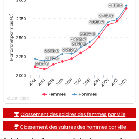
3 000
2 881 €
Montant net par mois (€)
2 743 €
2 750
2 659 €
2 504 €
2 500
2 434 €
2 370 €
2 292 €
2 276 €
2 250
2 177 €
2 107 €
2 000
2013
2017
2021
2014
2018
2022
2015
2019
2012
2016
2020
Femmes
Hommes
© JDN 2026
Classement des salaires des femmes par ville
Classement des salaires des hommes par ville