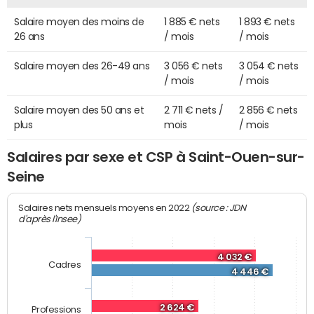
Salaire moyen des moins de
1 885 € nets
1 893 € nets
26 ans
/ mois
/ mois
Salaire moyen des 26-49 ans
3 056 € nets
3 054 € nets
/ mois
/ mois
Salaire moyen des 50 ans et
2 711 € nets /
2 856 € nets
plus
mois
/ mois
Salaires par sexe et CSP à Saint-Ouen-sur-
Seine
(source : JDN
Salaires nets mensuels moyens en 2022
d'après l'Insee)
4 032 €
Cadres
4 446 €
2 624 €
Professions