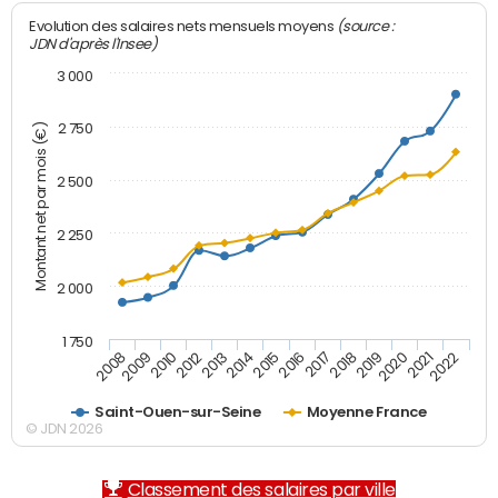
(source :
Evolution des salaires nets mensuels moyens
JDN d'après l'Insee)
3 000
2 750
Montant net par mois (€)
2 500
2 250
2 000
1 750
2012
2019
2014
2021
2008
2016
2010
2018
2013
2020
2015
2022
2009
2017
Saint-Ouen-sur-Seine
Moyenne France
© JDN 2026
Classement des salaires par ville