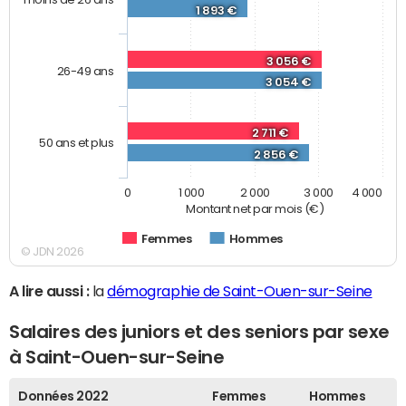
1 893 €
3 056 €
26-49 ans
3 054 €
2 711 €
50 ans et plus
2 856 €
0
1 000
2 000
3 000
4 000
Montant net par mois (€)
Femmes
Hommes
© JDN 2026
A lire aussi :
la
démographie de Saint-Ouen-sur-Seine
Salaires des juniors et des seniors par sexe
à Saint-Ouen-sur-Seine
Données 2022
Femmes
Hommes