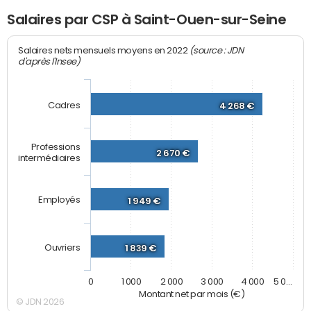
Salaires par CSP à Saint-Ouen-sur-Seine
(source : JDN
Salaires nets mensuels moyens en 2022
d'après l'Insee)
Cadres
4 268 €
Professions
2 670 €
intermédiaires
Employés
1 949 €
Ouvriers
1 839 €
0
1 000
2 000
3 000
4 000
5 0…
Montant net par mois (€)
© JDN 2026