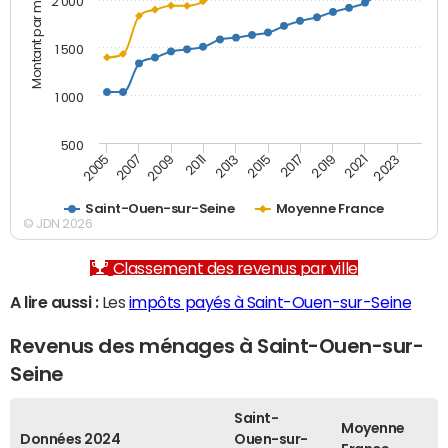
Montant par mois (€)
2 000
1 500
1 000
500
2007
2017
2009
2019
2011
2021
2013
2023
2005
2015
Saint-Ouen-sur-Seine
Moyenne France
© JDN 2026
Classement des revenus par ville
A lire aussi :
Les
impôts payés à Saint-Ouen-sur-Seine
Revenus des ménages à Saint-Ouen-sur-
Seine
Saint-
Moyenne
Données 2024
Ouen-sur-