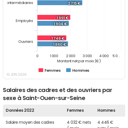
intermédiaires
2 715 €
1 991 €
Employés
1 904 €
1 749 €
Ouvriers
1 860 €
0
1 000
2 000
3 000
4 000
5 0…
Montant net par mois (€)
Femmes
Hommes
© JDN 2026
Salaires des cadres et des ouvriers par
sexe à Saint-Ouen-sur-Seine
Données 2022
Femmes
Hommes
Salaire moyen des cadres
4 032 € nets
4 446 €