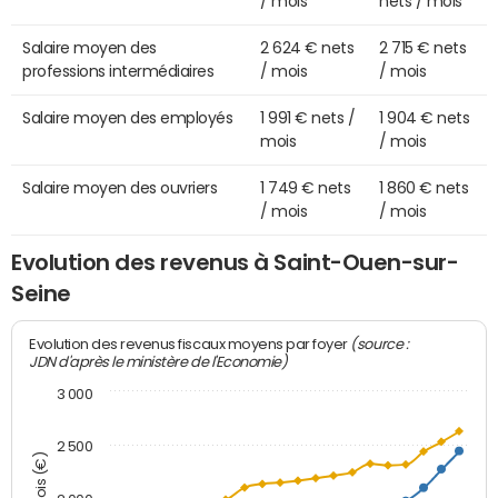
/ mois
nets / mois
Salaire moyen des
2 624 € nets
2 715 € nets
professions intermédiaires
/ mois
/ mois
Salaire moyen des employés
1 991 € nets /
1 904 € nets
mois
/ mois
Salaire moyen des ouvriers
1 749 € nets
1 860 € nets
/ mois
/ mois
Evolution des revenus à Saint-Ouen-sur-
Seine
(source :
Evolution des revenus fiscaux moyens par foyer
JDN d'après le ministère de l'Economie)
3 000
2 500