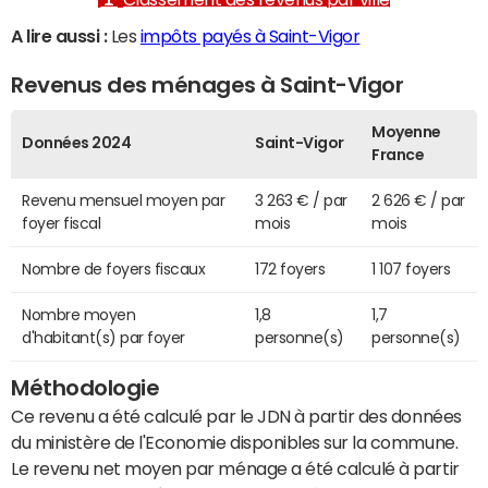
A lire aussi :
Les
impôts payés à Saint-Vigor
Revenus des ménages à Saint-Vigor
Moyenne
Données 2024
Saint-Vigor
France
Revenu mensuel moyen par
3 263 € / par
2 626 € / par
foyer fiscal
mois
mois
Nombre de foyers fiscaux
172 foyers
1 107 foyers
Nombre moyen
1,8
1,7
d'habitant(s) par foyer
personne(s)
personne(s)
Méthodologie
Ce revenu a été calculé par le JDN à partir des données
du ministère de l'Economie disponibles sur la commune.
Le revenu net moyen par ménage a été calculé à partir