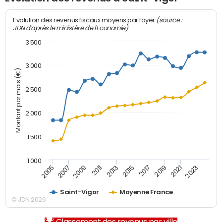
(source :
Evolution des revenus fiscaux moyens par foyer
JDN d'après le ministère de l'Economie)
3 500
3 000
Montant par mois (€)
2 500
2 000
1 500
1 000
2007
2017
2009
2019
2011
2021
2013
2023
2005
2015
Saint-Vigor
Moyenne France
© JDN 2026
Classement des revenus par ville