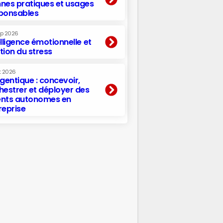
nes pratiques et usages
ponsables
ep 2026
elligence émotionnelle et
tion du stress
t 2026
agentique : concevoir,
hestrer et déployer des
nts autonomes en
reprise