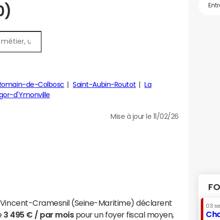
0)
-Romain-de-Colbosc
Saint-Aubin-Routot
La
igor-d'Ymonville
Mise à jour le 11/02/26
FO
t-Vincent-Cramesnil (Seine-Maritime) déclarent
03 s
Cha
e
3 495 € / par mois
pour un foyer fiscal moyen,