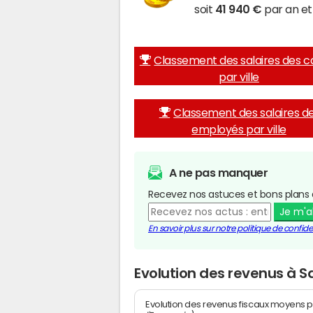
soit
41 940 €
par an et
Classement des salaires des c
par ville
Classement des salaires d
employés par ville
A ne pas manquer
Recevez nos astuces et bons plans 
Je m'
En savoir plus sur notre politique de confiden
Evolution des revenus à 
Evolution des revenus fiscaux moyens p