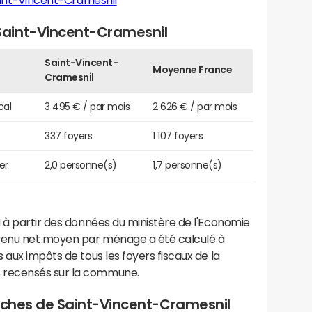
int-Vincent-Cramesnil
aint-Vincent-Cramesnil
Saint-Vincent-
Moyenne France
Cramesnil
cal
3 495 € / par mois
2 626 € / par mois
337 foyers
1 107 foyers
er
2,0 personne(s)
1,7 personne(s)
 à partir des données du ministère de l'Economie
evenu net moyen par ménage a été calculé à
 aux impôts de tous les foyers fiscaux de la
 recensés sur la commune.
proches de Saint-Vincent-Cramesnil