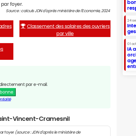
bon
 par foyer.
res
Source : calculs JDN d'après ministère de l'Economie, 2024
24 s
Int
adres
Classement des salaires des ouvriers
ges
par ville
01 oc
es
IA 
orc
age
ent
directement par e-mail.
abonne
tialité
Saint-Vincent-Cramesnil
(source : JDN d'après le ministère de
ar foyer