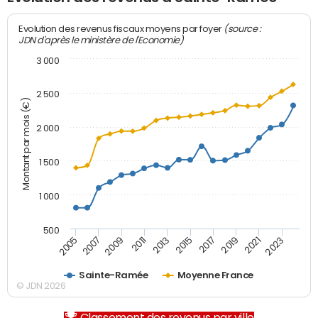
(source :
Evolution des revenus fiscaux moyens par foyer
JDN d'après le ministère de l'Economie)
3 000
2 500
Montant par mois (€)
2 000
1 500
1 000
500
2007
2017
2009
2019
2011
2021
2013
2023
2005
2015
Sainte-Ramée
Moyenne France
© JDN 2026
Classement des revenus par ville