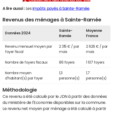
A lire aussi :
Les
impôts payés à Sainte-Ramée
Revenus des ménages à Sainte-Ramée
Sainte-
Moyenne
Données 2024
Ramée
France
Revenu mensuel moyen par
2 315 € / par
2 626 € / par
foyer fiscal
mois
mois
Nombre de foyers fiscaux
86 foyers
1 107 foyers
Nombre moyen
1,3
1,7
d'habitant(s) par foyer
personne(s)
personne(s)
Méthodologie
Ce revenu a été calculé par le JDN à partir des données
du ministère de l'Economie disponibles sur la commune.
Le revenu net moyen par ménage a été calculé à partir