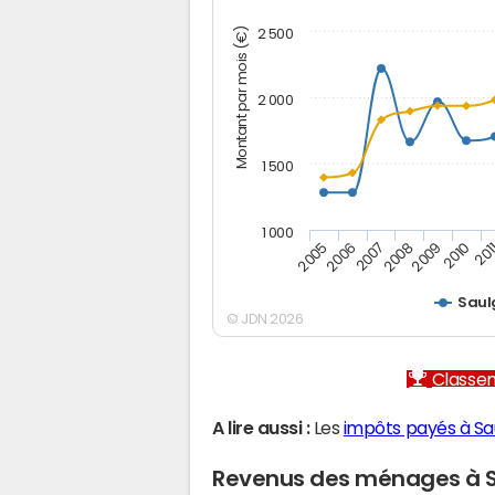
Montant par mois (€)
2 500
2 000
1 500
1 000
2005
2006
2007
2008
2009
2010
201
Saul
© JDN 2026
Classem
A lire aussi :
Les
impôts payés à Sa
Revenus des ménages à 