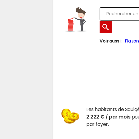
Voir aussi :
Plaisa
Les habitants de Saulg
2 222 € / par mois
pou
par foyer.