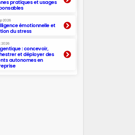
nes pratiques et usages
ponsables
ep 2026
elligence émotionnelle et
tion du stress
t 2026
agentique : concevoir,
hestrer et déployer des
nts autonomes en
reprise