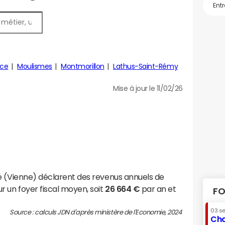
nce
Moulismes
Montmorillon
Lathus-Saint-Rémy
Mise à jour le 11/02/26
é (Vienne) déclarent des revenus annuels de
r un foyer fiscal moyen, soit
26 664 €
par an et
FO
03 s
Source : calculs JDN d'après ministère de l'Economie, 2024
Cha