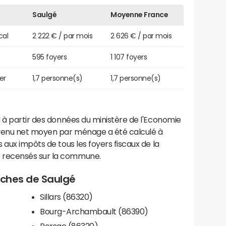
Saulgé
Moyenne France
cal
2 222 € / par mois
2 626 € / par mois
595 foyers
1 107 foyers
er
1,7 personne(s)
1,7 personne(s)
 à partir des données du ministère de l'Economie
evenu net moyen par ménage a été calculé à
 aux impôts de tous les foyers fiscaux de la
 recensés sur la commune.
roches de Saulgé
Sillars (86320)
Bourg-Archambault (86390)
Persac (86320)