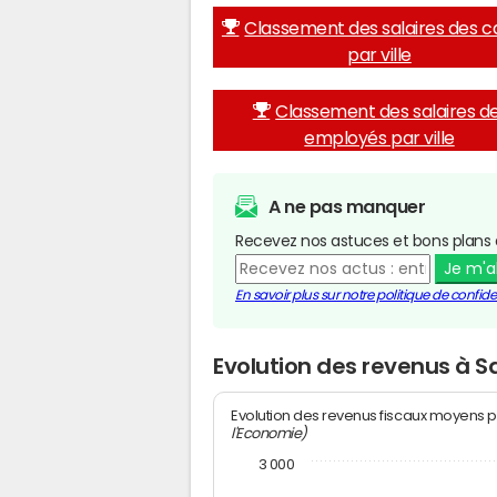
Classement des salaires des c
par ville
Classement des salaires d
employés par ville
A ne pas manquer
Recevez nos astuces et bons plans 
Je m'
En savoir plus sur notre politique de confiden
Evolution des revenus à S
Evolution des revenus fiscaux moyens p
l'Economie)
3 000