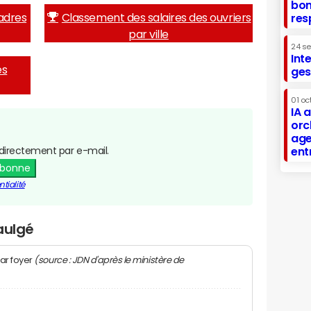
bon
adres
Classement des salaires des ouvriers
res
par ville
24 s
Int
es
ges
01 oc
IA 
orc
age
directement par e-mail.
ent
abonne
tialité
aulgé
(source : JDN d'après le ministère de
ar foyer