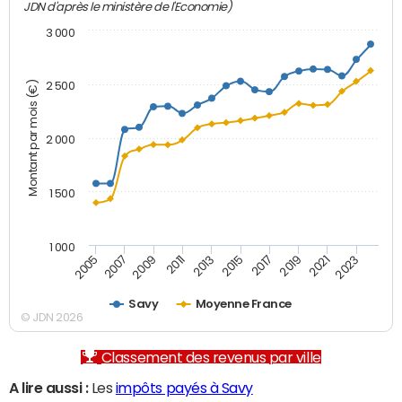
JDN d'après le ministère de l'Economie)
3 000
Montant par mois (€)
2 500
2 000
1 500
1 000
2007
2017
2009
2019
2011
2021
2013
2023
2005
2015
Savy
Moyenne France
© JDN 2026
Classement des revenus par ville
A lire aussi :
Les
impôts payés à Savy