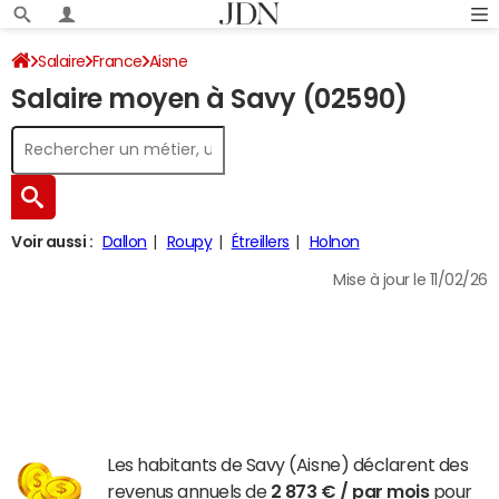
Salaire
France
Aisne
Salaire moyen à Savy (02590)
Voir aussi :
Dallon
Roupy
Étreillers
Holnon
Mise à jour le 11/02/26
Les habitants de Savy (Aisne) déclarent des
revenus annuels de
2 873 € / par mois
pour