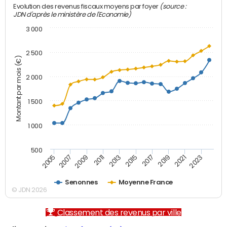
(source :
Evolution des revenus fiscaux moyens par foyer
JDN d'après le ministère de l'Economie)
3 000
2 500
Montant par mois (€)
2 000
1 500
1 000
500
2007
2017
2009
2019
2011
2021
2013
2023
2005
2015
Senonnes
Moyenne France
© JDN 2026
Classement des revenus par ville