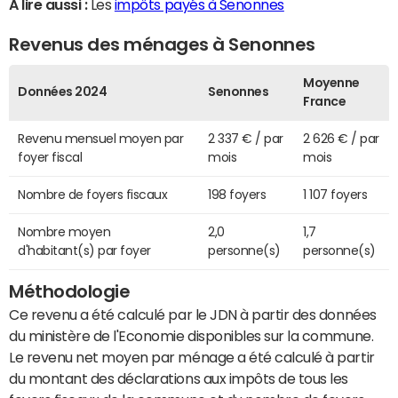
A lire aussi :
Les
impôts payés à Senonnes
Revenus des ménages à Senonnes
Moyenne
Données 2024
Senonnes
France
Revenu mensuel moyen par
2 337 € / par
2 626 € / par
foyer fiscal
mois
mois
Nombre de foyers fiscaux
198 foyers
1 107 foyers
Nombre moyen
2,0
1,7
d'habitant(s) par foyer
personne(s)
personne(s)
Méthodologie
Ce revenu a été calculé par le JDN à partir des données
du ministère de l'Economie disponibles sur la commune.
Le revenu net moyen par ménage a été calculé à partir
du montant des déclarations aux impôts de tous les