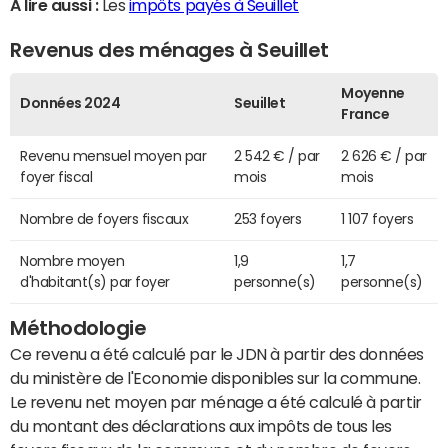
A lire aussi :
Les
impôts payés à Seuillet
Revenus des ménages à Seuillet
Moyenne
Données 2024
Seuillet
France
Revenu mensuel moyen par
2 542 € / par
2 626 € / par
foyer fiscal
mois
mois
Nombre de foyers fiscaux
253 foyers
1 107 foyers
Nombre moyen
1,9
1,7
d'habitant(s) par foyer
personne(s)
personne(s)
Méthodologie
Ce revenu a été calculé par le JDN à partir des données
du ministère de l'Economie disponibles sur la commune.
Le revenu net moyen par ménage a été calculé à partir
du montant des déclarations aux impôts de tous les