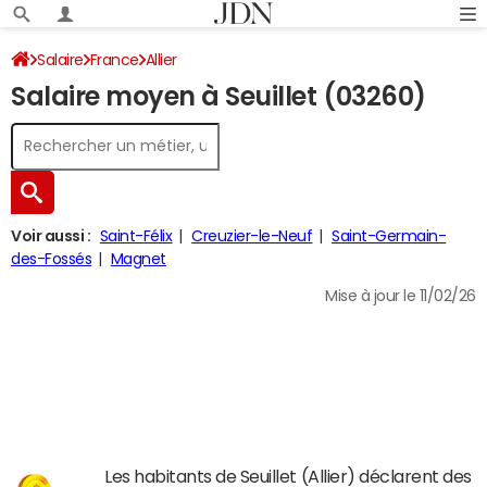
Salaire
France
Allier
Salaire moyen à Seuillet (03260)
Voir aussi :
Saint-Félix
Creuzier-le-Neuf
Saint-Germain-
des-Fossés
Magnet
Mise à jour le 11/02/26
Les habitants de Seuillet (Allier) déclarent des