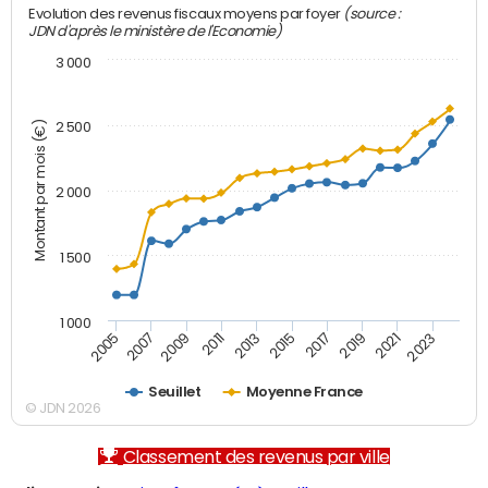
(source :
Evolution des revenus fiscaux moyens par foyer
JDN d'après le ministère de l'Economie)
3 000
Montant par mois (€)
2 500
2 000
1 500
1 000
2007
2017
2009
2019
2011
2021
2013
2023
2005
2015
Seuillet
Moyenne France
© JDN 2026
Classement des revenus par ville