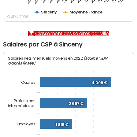
Sinceny
Moyenne France
© JDN 2026
Classement des salaires par ville
Salaires par CSP à Sinceny
(source : JDN
Salaires nets mensuels moyens en 2022
d'après l'Insee)
Cadres
4 008 €
Professions
2 667 €
intermédiaires
Employés
1 815 €