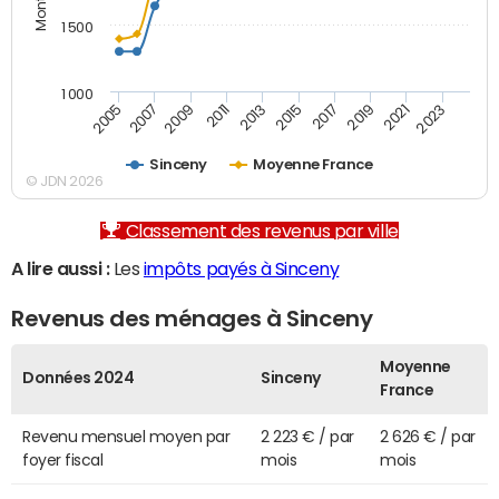
1 500
1 000
2007
2017
2009
2019
2011
2021
2013
2023
2005
2015
Sinceny
Moyenne France
© JDN 2026
Classement des revenus par ville
A lire aussi :
Les
impôts payés à Sinceny
Revenus des ménages à Sinceny
Moyenne
Données 2024
Sinceny
France
Revenu mensuel moyen par
2 223 € / par
2 626 € / par
foyer fiscal
mois
mois