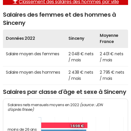
Classement des salaires des hommes par ville
Salaires des femmes et des hommes à
Sinceny
Moyenne
Données 2022
Sinceny
France
Salaire moyen des femmes
2 048 € nets
2 401 € nets
/ mois
/ mois
Salaire moyen des hommes
2 438 € nets
2 795 € nets
/ mois
/ mois
Salaires par classe d'âge et sexe à Sinceny
(source : JDN
Salaires nets mensuels moyens en 2022
d'après l'Insee)
1 698 €
moins de 26 ans