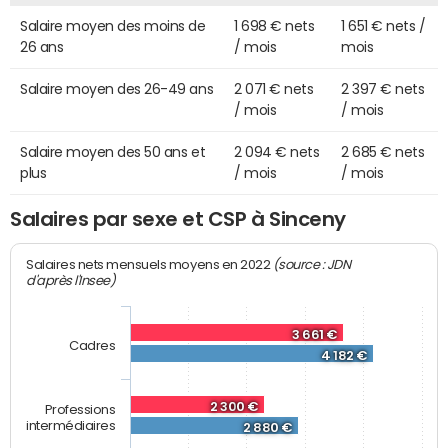
Salaire moyen des moins de
1 698 € nets
1 651 € nets /
26 ans
/ mois
mois
Salaire moyen des 26-49 ans
2 071 € nets
2 397 € nets
/ mois
/ mois
Salaire moyen des 50 ans et
2 094 € nets
2 685 € nets
plus
/ mois
/ mois
Salaires par sexe et CSP à Sinceny
(source : JDN
Salaires nets mensuels moyens en 2022
d'après l'Insee)
3 661 €
Cadres
4 182 €
2 300 €
Professions
intermédiaires
2 880 €