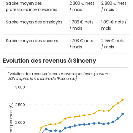
Salaire moyen des
2 300 € nets
2 880 € nets
professions intermédiaires
/ mois
/ mois
Salaire moyen des employés
1 786 € nets
1 891 € nets /
/ mois
mois
Salaire moyen des ouvriers
1 703 € nets
2 155 € nets
/ mois
/ mois
Evolution des revenus à Sinceny
(source :
Evolution des revenus fiscaux moyens par foyer
JDN d'après le ministère de l'Economie)
3 000
Montant par mois (€)
2 500
2 000