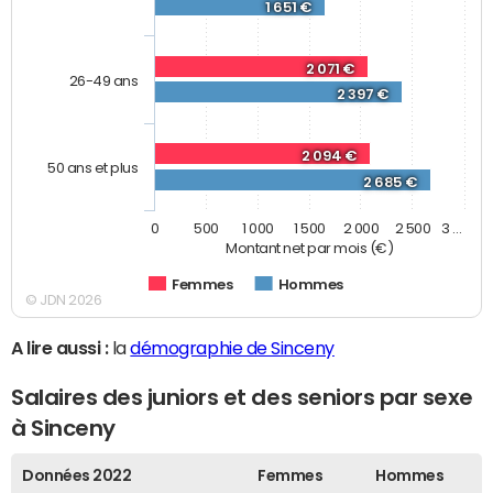
1 651 €
2 071 €
26-49 ans
2 397 €
2 094 €
50 ans et plus
2 685 €
0
500
1 000
1 500
2 000
2 500
3 …
Montant net par mois (€)
Femmes
Hommes
© JDN 2026
A lire aussi :
la
démographie de Sinceny
Salaires des juniors et des seniors par sexe
à Sinceny
Données 2022
Femmes
Hommes