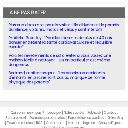
À NE PAS RATER
Plus que deux mois pour la visiter : l'île d'Hydra est le paradis
du silence, voitures, motos et vélos y sont interdits
Pr. Alinka Greasley : "Pour les femmes de plus de 40 ans,
danser entretient la santé cardiovasculaire et l'équilibre
mental"
Voici les revêtements de sol à éviter si vous voulez une
maison facile à nettoyer - un en particulier est même
dangereux
Bertrand, maître-nageur : "Les principaux accidents
d'enfants en piscine sont dus au manque de forme
physique des parents"
Qui sommes-nous ?
L'équipe
Notre société
Publicité
Contact
Recrutement
Données personnelles
Paramétrer les cookies
Gérer Utiq
Tous les articles
RSS
Corrections
Mentions légales
Groupe Figaro
© 2025 CCM Benchmark