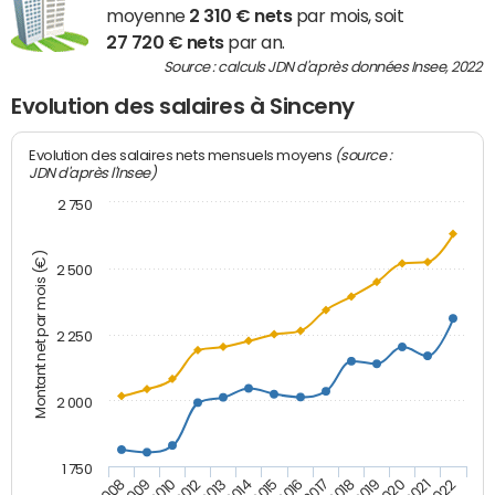
moyenne
2 310 € nets
par mois, soit
27 720 € nets
par an.
Source : calculs JDN d'après données Insee, 2022
Evolution des salaires à Sinceny
(source :
Evolution des salaires nets mensuels moyens
JDN d'après l'Insee)
2 750
Montant net par mois (€)
2 500
2 250
2 000
1 750
2012
2019
2014
2021
2008
2016
2010
2018
2013
2020
2015
2022
2009
2017