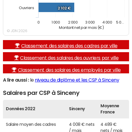
Ouvriers
2 102 €
0
1 000
2 000
3 000
4 000
5 0…
Montant net par mois (€)
© JDN 2026
Classement des salaires des cadres par ville
Classement des salaires des ouvriers par ville
Classement des salaires des employés par ville
A lire aussi :
le
niveau de diplôme et les CSP à Sinceny
Salaires par CSP à Sinceny
Moyenne
Données 2022
Sinceny
France
Salaire moyen des cadres
4 008 € nets
4 489 €
/ mois
nets / mois