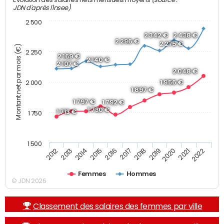
JDN d'après l'Insee)
2 500
2 342 €
2 438 €
2 296 €
2 275 €
Montant net par mois (€)
2 250
2 169 €
2 140 €
2 107 €
2 048 €
1 956 €
2 000
1 897 €
1 797 €
1 792 €
1 730 €
1 713 €
1 750
1 500
2013
2017
2021
2014
2018
2022
2015
2019
2012
2016
2020
Femmes
Hommes
© JDN 2026
Classement des salaires des femmes par ville