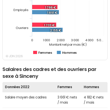
1 786 €
Employés
1 891 €
1 703 €
Ouvriers
2 155 €
0
1 000
2 000
3 000
4 000
5 0…
Montant net par mois (€)
Femmes
Hommes
© JDN 2026
Salaires des cadres et des ouvriers par
sexe à Sinceny
Données 2022
Femmes
Hommes
Salaire moyen des cadres
3 661 € nets
4 182 € nets
/ mois
/ mois