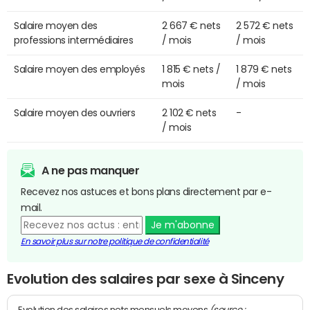
Salaire moyen des
2 667 € nets
2 572 € nets
professions intermédiaires
/ mois
/ mois
Salaire moyen des employés
1 815 € nets /
1 879 € nets
mois
/ mois
Salaire moyen des ouvriers
2 102 € nets
-
/ mois
A ne pas manquer
Recevez nos astuces et bons plans directement par e-
mail.
Je m'abonne
En savoir plus sur notre politique de confidentialité
Evolution des salaires par sexe à Sinceny
(source :
Evolution des salaires nets mensuels moyens