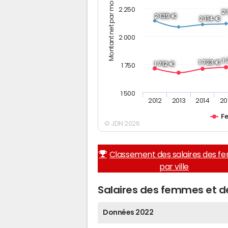
Montant net par mois (€)
2 250
2
2 139 €
2 114 €
2 000
1
1 723 €
1 712 €
1 750
1 500
2012
2013
2014
20
F
© JDN 2026
Classement des salaires des 
par ville
Salaires des femmes et d
Données 2022