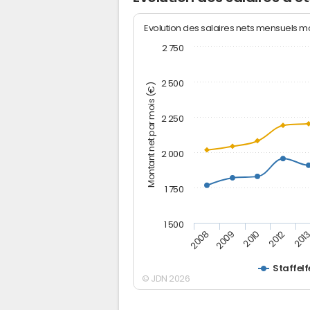
Evolution des salaires nets mensuels 
2 750
2 500
Montant net par mois (€)
2 250
2 000
1 750
1 500
2012
2008
201
2009
2010
Staffel
© JDN 2026