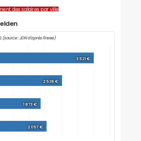
ent des salaires par ville
felden
(source : JDN d'après l'Insee)
22
3 521 €
2 536 €
1 873 €
2 057 €