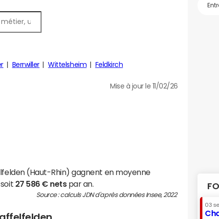
er
Berrwiller
Wittelsheim
Feldkirch
Mise à jour le 11/02/26
felfelden (Haut-Rhin) gagnent en moyenne
 soit
27 586 € nets
par an.
FO
Source : calculs JDN d'après données Insee, 2022
03 s
Cha
taffelfelden