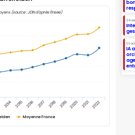
bon
res
(source : JDN d'après l'Insee)
moyens
24 s
Int
ges
01 oc
IA 
orc
age
ent
2019
2016
3
2020
2017
2014
2021
2018
2015
2022
felden
Moyenne France