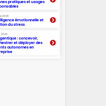
nes pratiques et usages
ponsables
ep 2026
elligence émotionnelle et
tion du stress
t 2026
agentique : concevoir,
hestrer et déployer des
nts autonomes en
reprise