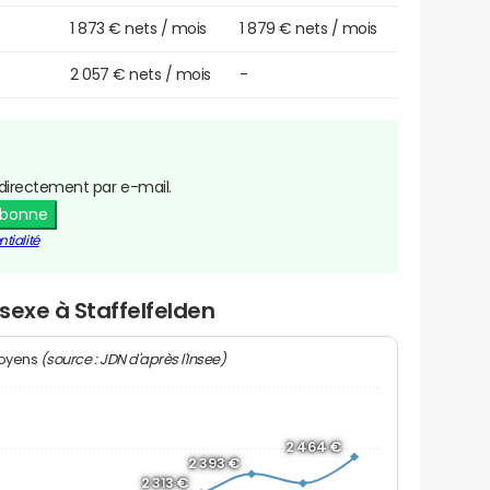
1 873 € nets / mois
1 879 € nets / mois
2 057 € nets / mois
-
directement par e-mail.
abonne
tialité
 sexe à Staffelfelden
(source : JDN d'après l'Insee)
moyens
2 464 €
2 393 €
2 313 €