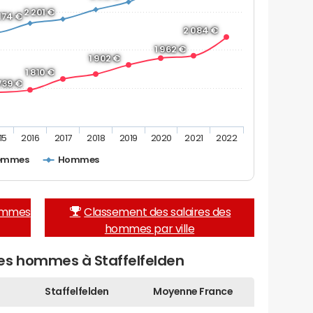
2 201 €
 174 €
2 084 €
1 962 €
1 902 €
1 810 €
 739 €
15
2016
2017
2018
2019
2020
2021
2022
emmes
Hommes
femmes
Classement des salaires des
hommes par ville
es hommes à Staffelfelden
Staffelfelden
Moyenne France