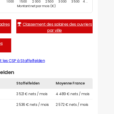
0
1 000
1 500
2 000
2 500
3 000
3 500
4 …
Montant net par mois (€)
adres
Classement des salaires des ouvriers
par ville
es
 les CSP à Staffelfelden
felden
Staffelfelden
Moyenne France
3 521 € nets / mois
4 489 € nets / mois
2 536 € nets / mois
2 572 € nets / mois