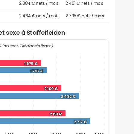
2 084 € nets / mois
2 401 € nets / mois
2 464 € nets / mois
2 795 € nets / mois
et sexe à Staffelfelden
(source : JDN d'après l'Insee)
22
1 675 €
1 797 €
2 100 €
2 482 €
2 191 €
2 717 €