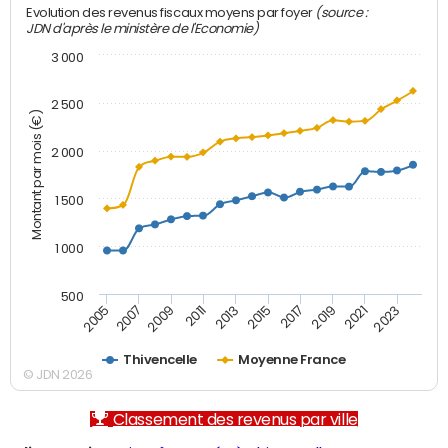
(source :
Evolution des revenus fiscaux moyens par foyer
JDN d'après le ministère de l'Economie)
3 000
2 500
Montant par mois (€)
2 000
1 500
1 000
500
2007
2017
2009
2019
2011
2021
2013
2023
2005
2015
Thivencelle
Moyenne France
© JDN 2026
Classement des revenus par ville