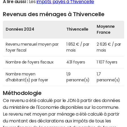
A lire aussi :
Les
impôts payés à Thivencelle
Revenus des ménages à Thivencelle
Moyenne
Données 2024
Thivencelle
France
Revenu mensuel moyen par
1 852 € / par
2 626 € / par
foyer fiscal
mois
mois
Nombre de foyers fiscaux
431 foyers
1 107 foyers
Nombre moyen
1,9
1,7
d'habitant(s) par foyer
personne(s)
personne(s)
Méthodologie
Ce revenu a été calculé par le JDN à partir des données
du ministère de l'Economie disponibles sur la commune.
Le revenu net moyen par ménage a été calculé à partir
du montant des déclarations aux impôts de tous les