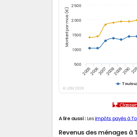
2 500
Montant par mois (€)
2 000
1 500
1 000
500
2005
2006
2007
2008
2009
2010
201
Toulou
© JDN 2026
Classem
A lire aussi :
Les
impôts payés à To
Revenus des ménages à T