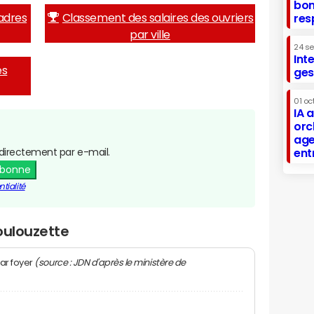
bon
adres
Classement des salaires des ouvriers
res
par ville
24 s
Int
es
ges
01 oc
IA 
orc
age
directement par e-mail.
ent
abonne
tialité
oulouzette
(source : JDN d'après le ministère de
ar foyer