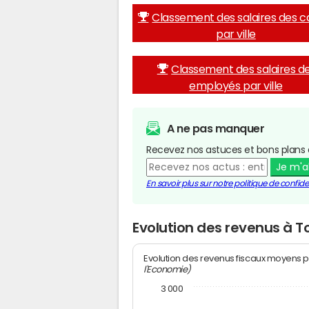
Classement des salaires des c
par ville
Classement des salaires d
employés par ville
A ne pas manquer
Recevez nos astuces et bons plans 
Je m'
En savoir plus sur notre politique de confiden
Evolution des revenus à T
Evolution des revenus fiscaux moyens p
l'Economie)
3 000