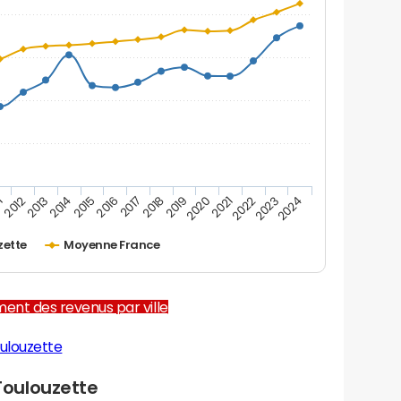
1
2012
2013
2014
2015
2016
2017
2018
2019
2020
2021
2022
2023
2024
zette
Moyenne France
ent des revenus par ville
ulouzette
oulouzette