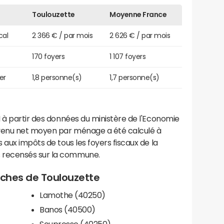
Toulouzette
Moyenne France
cal
2 366 € / par mois
2 626 € / par mois
170 foyers
1 107 foyers
er
1,8 personne(s)
1,7 personne(s)
 à partir des données du ministère de l'Economie
evenu net moyen par ménage a été calculé à
 aux impôts de tous les foyers fiscaux de la
 recensés sur la commune.
roches de Toulouzette
Lamothe (40250)
Banos (40500)
Souprosse (40250)