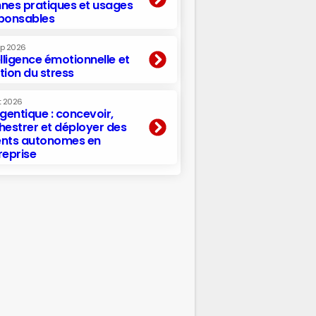
nes pratiques et usages
ponsables
ep 2026
elligence émotionnelle et
tion du stress
t 2026
agentique : concevoir,
hestrer et déployer des
nts autonomes en
reprise