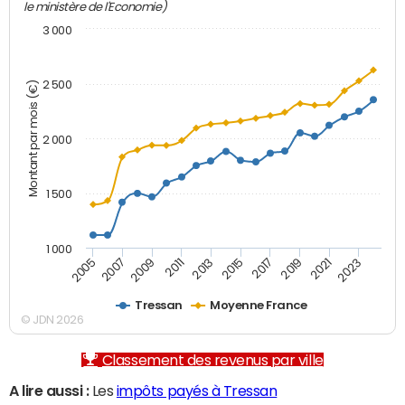
le ministère de l'Economie)
3 000
2 500
Montant par mois (€)
2 000
1 500
1 000
2007
2017
2005
2015
2013
2023
2011
2021
2009
2019
Tressan
Moyenne France
© JDN 2026
Classement des revenus par ville
A lire aussi :
Les
impôts payés à Tressan