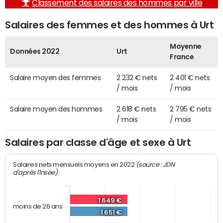
Classement des salaires des hommes par ville
Salaires des femmes et des hommes à Urt
Moyenne
Données 2022
Urt
France
Salaire moyen des femmes
2 232 € nets
2 401 € nets
/ mois
/ mois
Salaire moyen des hommes
2 618 € nets
2 795 € nets
/ mois
/ mois
Salaires par classe d'âge et sexe à Urt
(source : JDN
Salaires nets mensuels moyens en 2022
d'après l'Insee)
1 649 €
moins de 26 ans
1 651 €