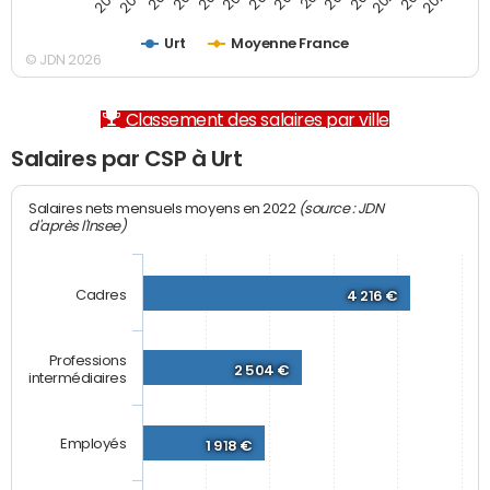
Urt
Moyenne France
© JDN 2026
Classement des salaires par ville
Salaires par CSP à Urt
(source : JDN
Salaires nets mensuels moyens en 2022
d'après l'Insee)
Cadres
4 216 €
Professions
2 504 €
intermédiaires
Employés
1 918 €