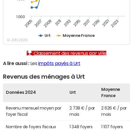
1 000
2007
2017
2009
2019
2011
2021
2013
2023
2005
2015
Urt
Moyenne France
© JDN 2026
Classement des revenus par ville
A lire aussi :
Les
impôts payés à Urt
Revenus des ménages à Urt
Moyenne
Données 2024
Urt
France
Revenu mensuel moyen par
2 738 € / par
2 626 € / par
foyer fiscal
mois
mois
Nombre de foyers fiscaux
1 348 foyers
1 107 foyers