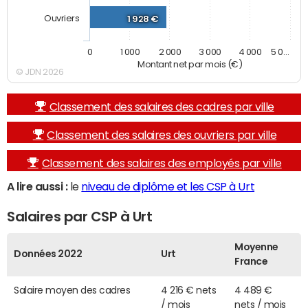
Ouvriers
1 928 €
0
1 000
2 000
3 000
4 000
5 0…
Montant net par mois (€)
© JDN 2026
Classement des salaires des cadres par ville
Classement des salaires des ouvriers par ville
Classement des salaires des employés par ville
A lire aussi :
le
niveau de diplôme et les CSP à Urt
Salaires par CSP à Urt
Moyenne
Données 2022
Urt
France
Salaire moyen des cadres
4 216 € nets
4 489 €
/ mois
nets / mois