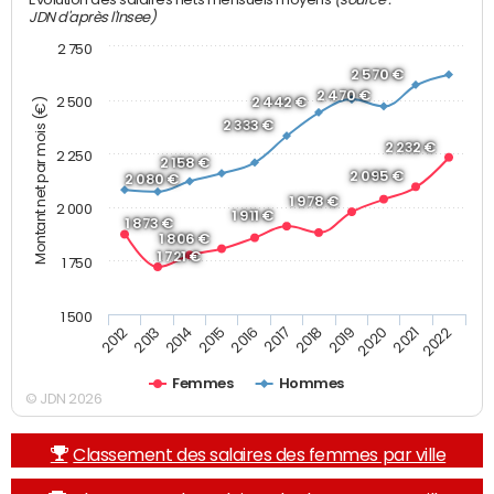
JDN d'après l'Insee)
2 750
2 570 €
2 470 €
2 500
2 442 €
Montant net par mois (€)
2 333 €
2 232 €
2 250
2 158 €
2 095 €
2 080 €
1 978 €
2 000
1 911 €
1 873 €
1 806 €
1 721 €
1 750
1 500
2013
2017
2021
2014
2018
2022
2015
2019
2012
2016
2020
Femmes
Hommes
© JDN 2026
Classement des salaires des femmes par ville