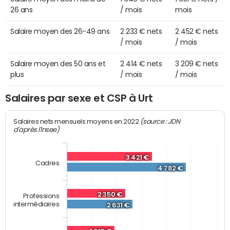
26 ans
/ mois
mois
Salaire moyen des 26-49 ans
2 233 € nets
2 452 € nets
/ mois
/ mois
Salaire moyen des 50 ans et
2 414 € nets
3 209 € nets
plus
/ mois
/ mois
Salaires par sexe et CSP à Urt
(source : JDN
Salaires nets mensuels moyens en 2022
d'après l'Insee)
3 421 €
Cadres
4 782 €
2 350 €
Professions
intermédiaires
2 631 €