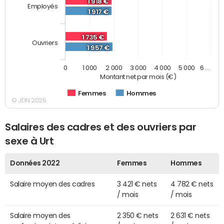
1 918 €
Employés
1 917 €
1 735 €
Ouvriers
1 957 €
0
1 000
2 000
3 000
4 000
5 000
6 …
Montant net par mois (€)
Femmes
Hommes
© JDN 2026
Salaires des cadres et des ouvriers par
sexe à Urt
Données 2022
Femmes
Hommes
Salaire moyen des cadres
3 421 € nets
4 782 € nets
/ mois
/ mois
Salaire moyen des
2 350 € nets
2 631 € nets