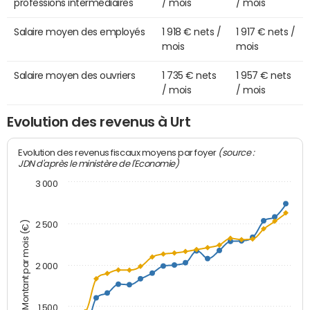
professions intermédiaires
/ mois
/ mois
Salaire moyen des employés
1 918 € nets /
1 917 € nets /
mois
mois
Salaire moyen des ouvriers
1 735 € nets
1 957 € nets
/ mois
/ mois
Evolution des revenus à Urt
(source :
Evolution des revenus fiscaux moyens par foyer
JDN d'après le ministère de l'Economie)
3 000
Montant par mois (€)
2 500
2 000
1 500