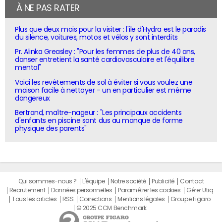
À NE PAS RATER
Plus que deux mois pour la visiter : l'île d'Hydra est le paradis
du silence, voitures, motos et vélos y sont interdits
Pr. Alinka Greasley : "Pour les femmes de plus de 40 ans,
danser entretient la santé cardiovasculaire et l'équilibre
mental"
Voici les revêtements de sol à éviter si vous voulez une
maison facile à nettoyer - un en particulier est même
dangereux
Bertrand, maître-nageur : "Les principaux accidents
d'enfants en piscine sont dus au manque de forme
physique des parents"
Qui sommes-nous ?
L'équipe
Notre société
Publicité
Contact
Recrutement
Données personnelles
Paramétrer les cookies
Gérer Utiq
Tous les articles
RSS
Corrections
Mentions légales
Groupe Figaro
© 2025 CCM Benchmark