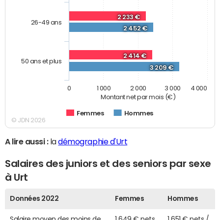
2 233 €
26-49 ans
2 452 €
2 414 €
50 ans et plus
3 209 €
0
1 000
2 000
3 000
4 000
Montant net par mois (€)
Femmes
Hommes
© JDN 2026
A lire aussi :
la
démographie d'Urt
Salaires des juniors et des seniors par sexe
à Urt
Données 2022
Femmes
Hommes
Salaire moyen des moins de
1 649 € nets
1 651 € nets /