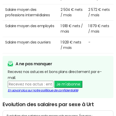
Salaire moyen des
2 504 € nets
2 572 € nets
professions intermédiaires
/ mois
/ mois
Salaire moyen des employés
1 918 € nets /
1 879 € nets
mois
/ mois
Salaire moyen des ouvriers
1 928 € nets
-
/ mois
A ne pas manquer
Recevez nos astuces et bons plans directement par e-
mail.
Je m'abonne
En savoir plus sur notre politique de confidentialité
Evolution des salaires par sexe à Urt
(source :
Evolution des salaires nets mensuels moyens