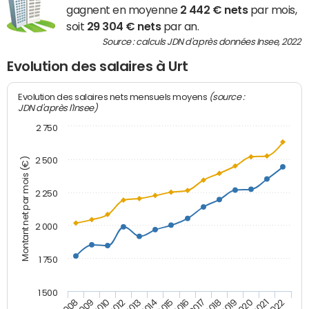
gagnent en moyenne
2 442 € nets
par mois,
soit
29 304 € nets
par an.
Source : calculs JDN d'après données Insee, 2022
Evolution des salaires à Urt
(source :
Evolution des salaires nets mensuels moyens
JDN d'après l'Insee)
2 750
2 500
Montant net par mois (€)
2 250
2 000
1 750
1 500
2012
2019
2014
2021
2008
2016
2010
2018
2013
2020
2015
2022
2009
2017