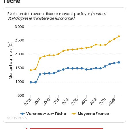
Tèche
(source :
Evolution des revenus fiscaux moyens par foyer
JDN d'après le ministère de l'Economie)
3 000
2 500
Montant par mois (€)
2 000
1 500
1 000
500
2007
2017
2009
2019
2011
2021
2013
2023
2005
2015
Varennes-sur-Tèche
Moyenne France
© JDN 2026