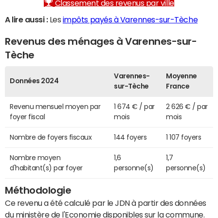
Classement des revenus par ville
A lire aussi :
Les
impôts payés à Varennes-sur-Tèche
Revenus des ménages à Varennes-sur-
Tèche
Varennes-
Moyenne
Données 2024
sur-Tèche
France
Revenu mensuel moyen par
1 674 € / par
2 626 € / par
foyer fiscal
mois
mois
Nombre de foyers fiscaux
144 foyers
1 107 foyers
Nombre moyen
1,6
1,7
d'habitant(s) par foyer
personne(s)
personne(s)
Méthodologie
Ce revenu a été calculé par le JDN à partir des données
du ministère de l'Economie disponibles sur la commune.