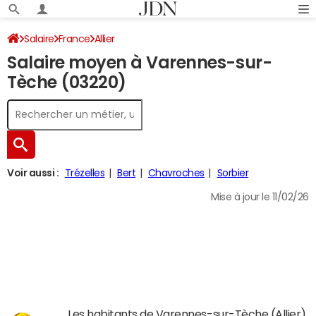
Salaire
France
Allier
Salaire moyen à Varennes-sur-
Tèche (03220)
Voir aussi :
Trézelles
Bert
Chavroches
Sorbier
Mise à jour le 11/02/26
Les habitants de Varennes-sur-Tèche (Allier)