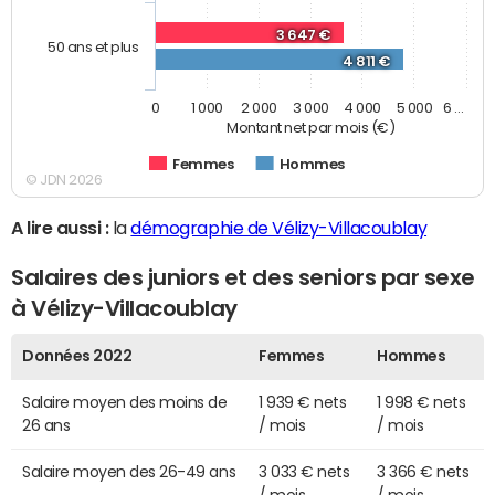
3 647 €
50 ans et plus
4 811 €
0
1 000
2 000
3 000
4 000
5 000
6 …
Montant net par mois (€)
Femmes
Hommes
© JDN 2026
A lire aussi :
la
démographie de Vélizy-Villacoublay
Salaires des juniors et des seniors par sexe
à Vélizy-Villacoublay
Données 2022
Femmes
Hommes
Salaire moyen des moins de
1 939 € nets
1 998 € nets
26 ans
/ mois
/ mois
Salaire moyen des 26-49 ans
3 033 € nets
3 366 € nets