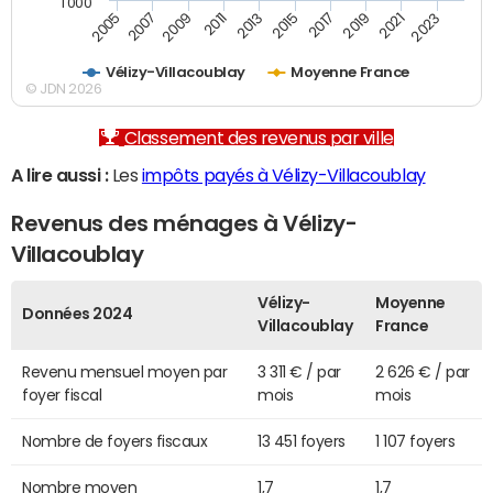
1 000
2007
2017
2009
2019
2011
2021
2013
2023
2005
2015
Vélizy-Villacoublay
Moyenne France
© JDN 2026
Classement des revenus par ville
A lire aussi :
Les
impôts payés à Vélizy-Villacoublay
Revenus des ménages à Vélizy-
Villacoublay
Vélizy-
Moyenne
Données 2024
Villacoublay
France
Revenu mensuel moyen par
3 311 € / par
2 626 € / par
foyer fiscal
mois
mois
Nombre de foyers fiscaux
13 451 foyers
1 107 foyers
Nombre moyen
1,7
1,7