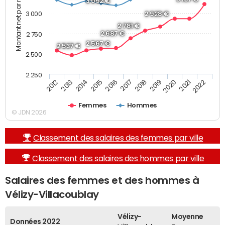
Montant net par mois (€)
3 092 €
3 000
2 928 €
2 781 €
2 687 €
2 750
2 567 €
2 537 €
2 500
2 250
2013
2017
2021
2014
2018
2022
2015
2019
2012
2016
2020
Femmes
Hommes
© JDN 2026
Classement des salaires des femmes par ville
Classement des salaires des hommes par ville
Salaires des femmes et des hommes à
Vélizy-Villacoublay
Vélizy-
Moyenne
Données 2022