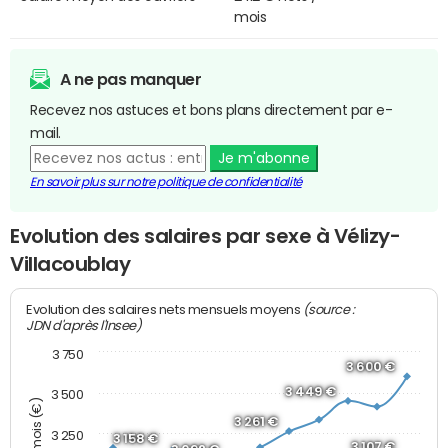
mois
A ne pas manquer
Recevez nos astuces et bons plans directement par e-
mail.
Je m'abonne
En savoir plus sur notre politique de confidentialité
Evolution des salaires par sexe à Vélizy-
Villacoublay
(source :
Evolution des salaires nets mensuels moyens
JDN d'après l'Insee)
3 750
3 600 €
3 449 €
3 500
3 261 €
3 250
3 158 €
3 107 €