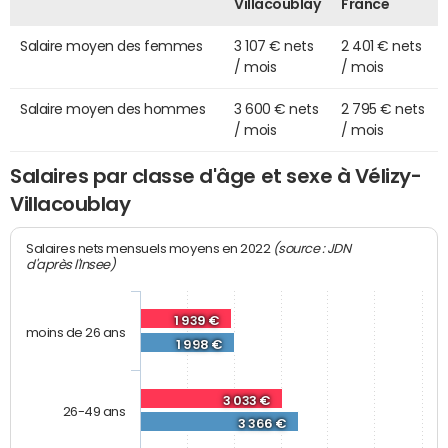
Villacoublay
France
Salaire moyen des femmes
3 107 € nets
2 401 € nets
/ mois
/ mois
Salaire moyen des hommes
3 600 € nets
2 795 € nets
/ mois
/ mois
Salaires par classe d'âge et sexe à Vélizy-
Villacoublay
(source : JDN
Salaires nets mensuels moyens en 2022
d'après l'Insee)
1 939 €
moins de 26 ans
1 998 €
3 033 €
26-49 ans
3 366 €