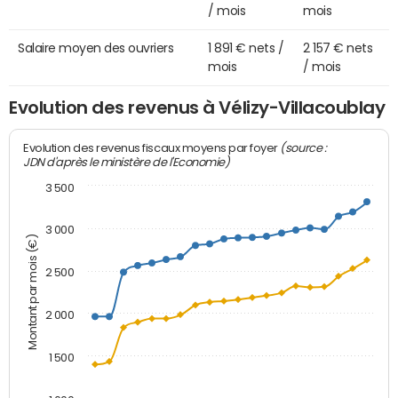
/ mois
mois
Salaire moyen des ouvriers
1 891 € nets /
2 157 € nets
mois
/ mois
Evolution des revenus à Vélizy-Villacoublay
(source :
Evolution des revenus fiscaux moyens par foyer
JDN d'après le ministère de l'Economie)
3 500
3 000
Montant par mois (€)
2 500
2 000
1 500