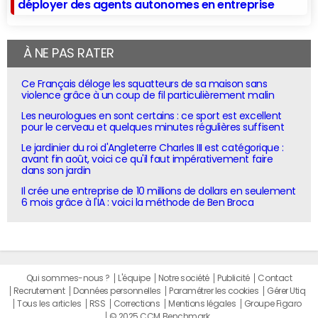
déployer des agents autonomes en entreprise
À NE PAS RATER
Ce Français déloge les squatteurs de sa maison sans
violence grâce à un coup de fil particulièrement malin
Les neurologues en sont certains : ce sport est excellent
pour le cerveau et quelques minutes régulières suffisent
Le jardinier du roi d'Angleterre Charles III est catégorique :
avant fin août, voici ce qu'il faut impérativement faire
dans son jardin
Il crée une entreprise de 10 millions de dollars en seulement
6 mois grâce à l'IA : voici la méthode de Ben Broca
Qui sommes-nous ?
L'équipe
Notre société
Publicité
Contact
Recrutement
Données personnelles
Paramétrer les cookies
Gérer Utiq
Tous les articles
RSS
Corrections
Mentions légales
Groupe Figaro
© 2025 CCM Benchmark