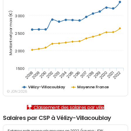
Montant net par mois (€)
3 000
2 500
2 000
1 500
2012
2019
2014
2021
2008
2016
2010
2018
2013
2020
2015
2022
2009
2017
Vélizy-Villacoublay
Moyenne France
© JDN 2026
Classement des salaires par ville
Salaires par CSP à Vélizy-Villacoublay
(source : JDN