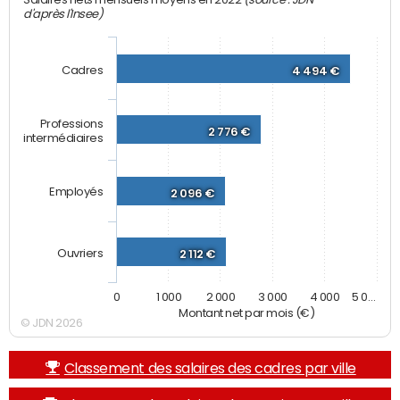
Salaires nets mensuels moyens en 2022
d'après l'Insee)
Cadres
4 494 €
Professions
2 776 €
intermédiaires
Employés
2 096 €
Ouvriers
2 112 €
0
1 000
2 000
3 000
4 000
5 0…
Montant net par mois (€)
© JDN 2026
Classement des salaires des cadres par ville