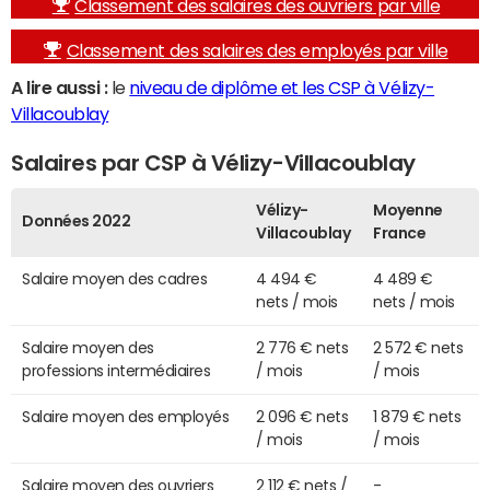
Classement des salaires des ouvriers par ville
Classement des salaires des employés par ville
A lire aussi :
le
niveau de diplôme et les CSP à Vélizy-
Villacoublay
Salaires par CSP à Vélizy-Villacoublay
Vélizy-
Moyenne
Données 2022
Villacoublay
France
Salaire moyen des cadres
4 494 €
4 489 €
nets / mois
nets / mois
Salaire moyen des
2 776 € nets
2 572 € nets
professions intermédiaires
/ mois
/ mois
Salaire moyen des employés
2 096 € nets
1 879 € nets
/ mois
/ mois
Salaire moyen des ouvriers
2 112 € nets /
-