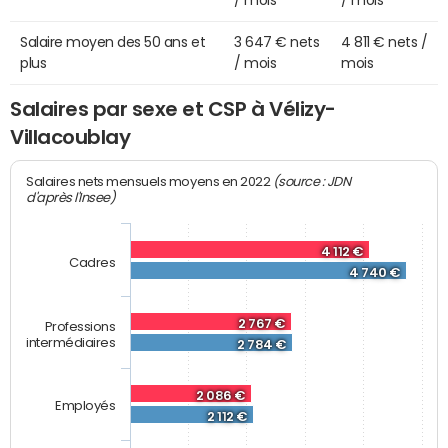
/ mois
/ mois
Salaire moyen des 50 ans et
3 647 € nets
4 811 € nets /
plus
/ mois
mois
Salaires par sexe et CSP à Vélizy-
Villacoublay
(source : JDN
Salaires nets mensuels moyens en 2022
d'après l'Insee)
4 112 €
Cadres
4 740 €
2 767 €
Professions
intermédiaires
2 784 €
2 086 €
Employés
2 112 €