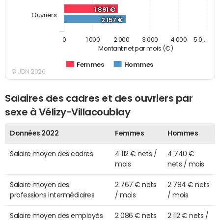
1 891 €
Ouvriers
2 157 €
0
1 000
2 000
3 000
4 000
5 0…
Montant net par mois (€)
Femmes
Hommes
© JDN 2026
Salaires des cadres et des ouvriers par
sexe à Vélizy-Villacoublay
Données 2022
Femmes
Hommes
Salaire moyen des cadres
4 112 € nets /
4 740 €
mois
nets / mois
Salaire moyen des
2 767 € nets
2 784 € nets
professions intermédiaires
/ mois
/ mois
Salaire moyen des employés
2 086 € nets
2 112 € nets /