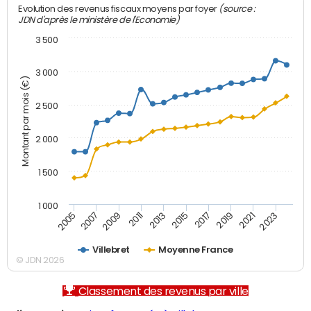
(source :
Evolution des revenus fiscaux moyens par foyer
JDN d'après le ministère de l'Economie)
3 500
3 000
Montant par mois (€)
2 500
2 000
1 500
1 000
2007
2017
2009
2019
2011
2021
2013
2023
2005
2015
Villebret
Moyenne France
© JDN 2026
Classement des revenus par ville