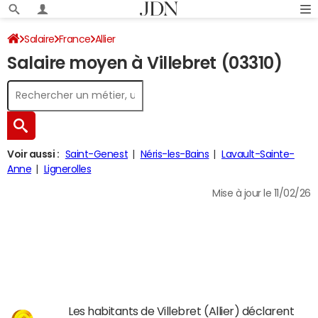
Salaire
France
Allier
Salaire moyen à Villebret (03310)
Voir aussi :
Saint-Genest
Néris-les-Bains
Lavault-Sainte-
Anne
Lignerolles
Mise à jour le 11/02/26
Les habitants de Villebret (Allier) déclarent