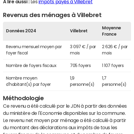
A lire aussi :
Les
impôts payés à Villebret
Revenus des ménages à Villebret
Moyenne
Données 2024
Villebret
France
Revenu mensuel moyen par
3 097 € / par
2 626 € / par
foyer fiscal
mois
mois
Nombre de foyers fiscaux
705 foyers
1 107 foyers
Nombre moyen
1,9
1,7
d'habitant(s) par foyer
personne(s)
personne(s)
Méthodologie
Ce revenu a été calculé par le JDN à partir des données
du ministère de l'Economie disponibles sur la commune.
Le revenu net moyen par ménage a été calculé à partir
du montant des déclarations aux impôts de tous les