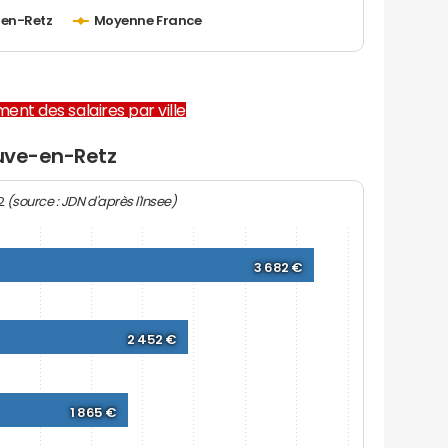
-en-Retz
Moyenne France
ent des salaires par ville
euve-en-Retz
(source : JDN d'après l'Insee)
22
3 682 €
2 452 €
1 865 €