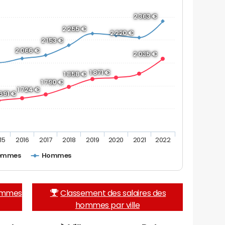
2 363 €
2 255 €
2 220 €
2 153 €
2 066 €
2 035 €
1 871 €
1 858 €
1 790 €
1 724 €
 691 €
15
2016
2017
2018
2019
2020
2021
2022
emmes
Hommes
femmes
Classement des salaires des
hommes par ville