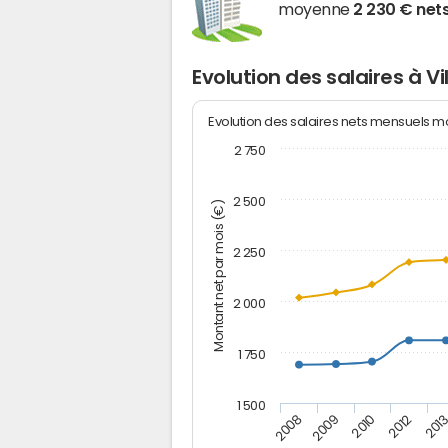
moyenne
2 230 € net
Evolution des salaires à V
Evolution des salaires nets mensuels 
2 750
2 500
Montant net par mois (€)
2 250
2 000
1 750
1 500
2012
2008
201
2009
2010