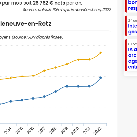
bon
s
par mois, soit
26 762 € nets
par an.
res
Source : calculs JDN d'après données Insee, 2022
24 s
illeneuve-en-Retz
Int
ges
(source : JDN d'après l'Insee)
moyens
01 oc
IA 
orc
age
ent
2019
2016
3
2020
2017
2014
2021
2018
2015
2022