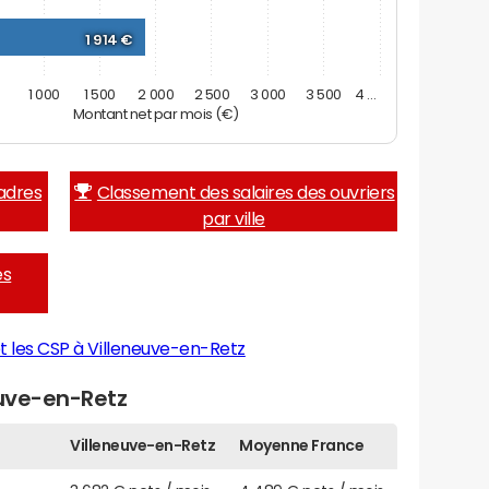
1 914 €
0
1 000
1 500
2 000
2 500
3 000
3 500
4 …
Montant net par mois (€)
adres
Classement des salaires des ouvriers
par ville
es
t les CSP à Villeneuve-en-Retz
euve-en-Retz
Villeneuve-en-Retz
Moyenne France