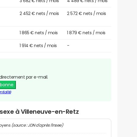
3 682 € nets / mois
4 489 € nets / mois
2 452 € nets / mois
2 572 € nets / mois
1 865 € nets / mois
1 879 € nets / mois
1 914 € nets / mois
-
directement par e-mail.
abonne
tialité
r sexe à Villeneuve-en-Retz
(source : JDN d'après l'Insee)
moyens