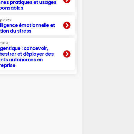
nes pratiques et usages
ponsables
ep 2026
elligence émotionnelle et
tion du stress
t 2026
agentique : concevoir,
hestrer et déployer des
nts autonomes en
reprise