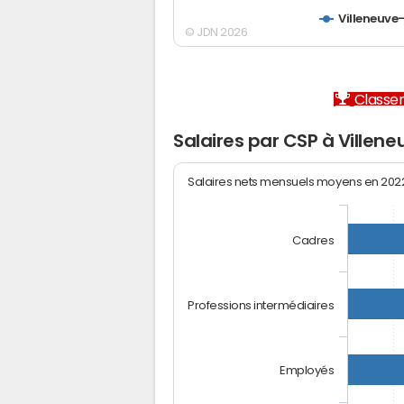
Villeneuve
© JDN 2026
Classem
Salaires par CSP à Villen
Salaires nets mensuels moyens en 20
Cadres
Professions intermédiaires
Employés