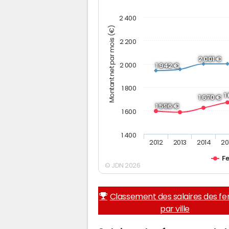
2 400
Montant net par mois (€)
2 200
2 001 €
2 000
1 942 €
1 800
1
1 670 €
1 596 €
1 600
1 400
2012
2013
2014
20
F
© JDN 2026
Classement des salaires des 
par ville