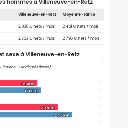
des hommes à Villeneuve-en-Retz
Villeneuve-en-Retz
Moyenne France
2 035 € nets / mois
2 401 € nets / mois
2 363 € nets / mois
2 795 € nets / mois
 et sexe à Villeneuve-en-Retz
(source : JDN d'après l'Insee)
22
1 630 €
1 706 €
2 078 €
2 405 €