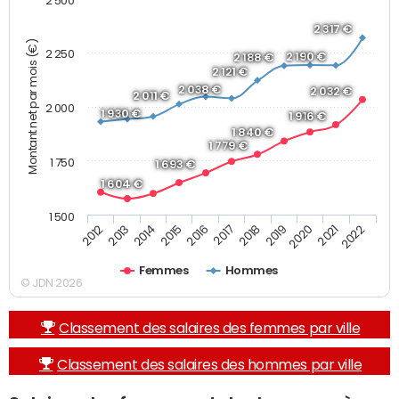
2 500
2 317 €
Montant net par mois (€)
2 250
2 190 €
2 188 €
2 121 €
2 038 €
2 032 €
2 011 €
2 000
1 930 €
1 916 €
1 840 €
1 779 €
1 750
1 693 €
1 604 €
1 500
2013
2017
2021
2014
2018
2022
2015
2019
2012
2016
2020
Femmes
Hommes
© JDN 2026
Classement des salaires des femmes par ville
Classement des salaires des hommes par ville