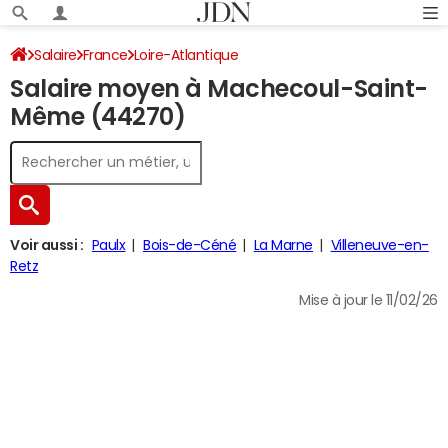
Salaire
France
Loire-Atlantique
Salaire moyen à Machecoul-Saint-
Même (44270)
Voir aussi :
Paulx
Bois-de-Céné
La Marne
Villeneuve-en-
Retz
Mise à jour le 11/02/26