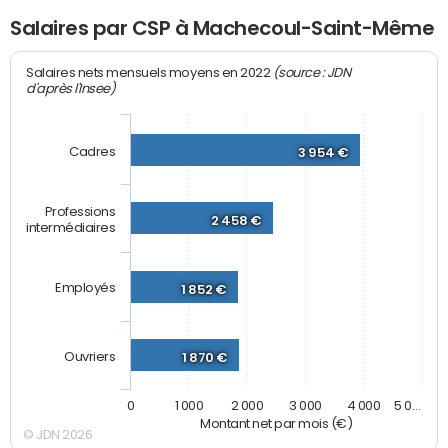
Salaires par CSP à Machecoul-Saint-Même
(source : JDN
Salaires nets mensuels moyens en 2022
d'après l'Insee)
Cadres
3 954 €
Professions
2 458 €
intermédiaires
Employés
1 852 €
Ouvriers
1 870 €
0
1 000
2 000
3 000
4 000
5 0…
Montant net par mois (€)
© JDN 2026