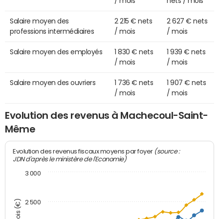
/ mois
nets / mois
Salaire moyen des
2 215 € nets
2 627 € nets
professions intermédiaires
/ mois
/ mois
Salaire moyen des employés
1 830 € nets
1 939 € nets
/ mois
/ mois
Salaire moyen des ouvriers
1 736 € nets
1 907 € nets
/ mois
/ mois
Evolution des revenus à Machecoul-Saint-
Même
(source :
Evolution des revenus fiscaux moyens par foyer
JDN d'après le ministère de l'Economie)
3 000
2 500