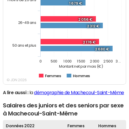
1 679 €
2 056 €
26-49 ans
2 312 €
2 176 €
50 ans et plus
2 680 €
0
500
1 000
1 500
2 000
2 500
3 …
Montant net par mois (€)
Femmes
Hommes
© JDN 2026
A lire aussi :
la
démographie de Machecoul-Saint-Même
Salaires des juniors et des seniors par sexe
à Machecoul-Saint-Même
Données 2022
Femmes
Hommes