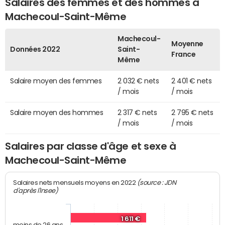
Salaires des femmes et des hommes à
Machecoul-Saint-Même
Machecoul-
Moyenne
Données 2022
Saint-
France
Même
Salaire moyen des femmes
2 032 € nets
2 401 € nets
/ mois
/ mois
Salaire moyen des hommes
2 317 € nets
2 795 € nets
/ mois
/ mois
Salaires par classe d'âge et sexe à
Machecoul-Saint-Même
(source : JDN
Salaires nets mensuels moyens en 2022
d'après l'Insee)
1 611 €
moins de 26 ans