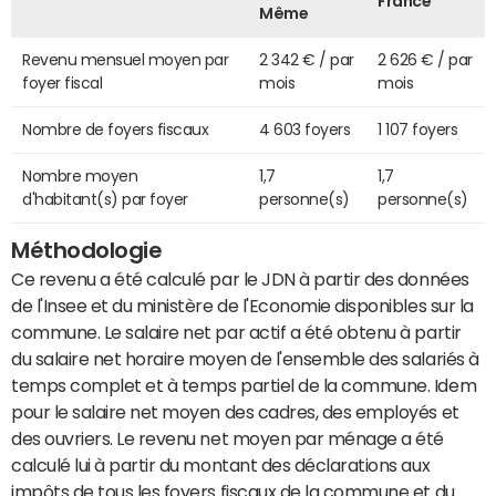
France
Même
Revenu mensuel moyen par
2 342 € / par
2 626 € / par
foyer fiscal
mois
mois
Nombre de foyers fiscaux
4 603 foyers
1 107 foyers
Nombre moyen
1,7
1,7
d'habitant(s) par foyer
personne(s)
personne(s)
Méthodologie
Ce revenu a été calculé par le JDN à partir des données
de l'Insee et du ministère de l'Economie disponibles sur la
commune. Le salaire net par actif a été obtenu à partir
du salaire net horaire moyen de l'ensemble des salariés à
temps complet et à temps partiel de la commune. Idem
pour le salaire net moyen des cadres, des employés et
des ouvriers. Le revenu net moyen par ménage a été
calculé lui à partir du montant des déclarations aux
impôts de tous les foyers fiscaux de la commune et du