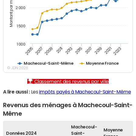
Montant par mois (€)
2 000
1 500
1 000
2007
2017
2009
2019
2011
2021
2013
2023
2005
2015
Machecoul-Saint-Même
Moyenne France
© JDN 2026
Classement des revenus par ville
A lire aussi :
Les
impôts payés à Machecoul-Saint-Même
Revenus des ménages à Machecoul-Saint-
Même
Machecoul-
Moyenne
Données 2024
Saint-