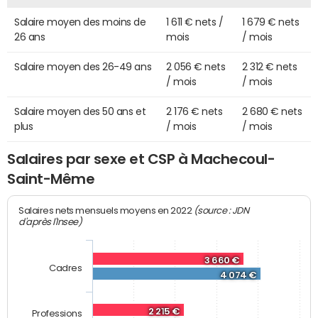
Salaire moyen des moins de
1 611 € nets /
1 679 € nets
26 ans
mois
/ mois
Salaire moyen des 26-49 ans
2 056 € nets
2 312 € nets
/ mois
/ mois
Salaire moyen des 50 ans et
2 176 € nets
2 680 € nets
plus
/ mois
/ mois
Salaires par sexe et CSP à Machecoul-
Saint-Même
(source : JDN
Salaires nets mensuels moyens en 2022
d'après l'Insee)
3 660 €
Cadres
4 074 €
2 215 €
Professions