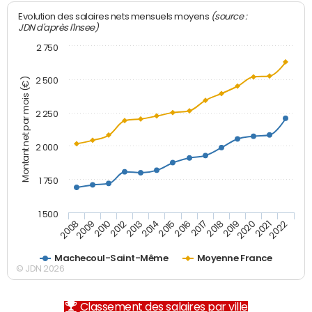
(source :
Evolution des salaires nets mensuels moyens
JDN d'après l'Insee)
2 750
2 500
Montant net par mois (€)
2 250
2 000
1 750
1 500
2012
2019
2014
2021
2008
2016
2010
2018
2013
2020
2015
2022
2009
2017
Machecoul-Saint-Même
Moyenne France
© JDN 2026
Classement des salaires par ville