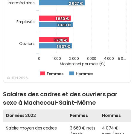
intermédiaires
2 627 €
1 830 €
Employés
1 939 €
1 736 €
Ouvriers
1 907 €
0
1 000
2 000
3 000
4 000
5 0…
Montant net par mois (€)
Femmes
Hommes
© JDN 2026
Salaires des cadres et des ouvriers par
sexe à Machecoul-Saint-Même
Données 2022
Femmes
Hommes
Salaire moyen des cadres
3 660 € nets
4 074 €