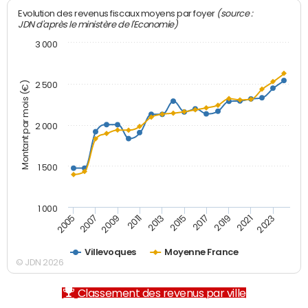
(source :
Evolution des revenus fiscaux moyens par foyer
JDN d'après le ministère de l'Economie)
3 000
Montant par mois (€)
2 500
2 000
1 500
1 000
2007
2017
2009
2019
2011
2021
2013
2023
2005
2015
Villevoques
Moyenne France
© JDN 2026
Classement des revenus par ville