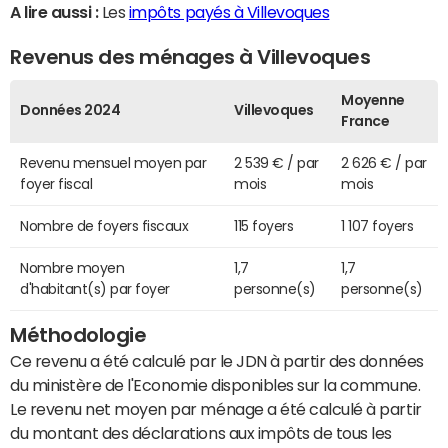
A lire aussi :
Les
impôts payés à Villevoques
Revenus des ménages à Villevoques
Moyenne
Données 2024
Villevoques
France
Revenu mensuel moyen par
2 539 € / par
2 626 € / par
foyer fiscal
mois
mois
Nombre de foyers fiscaux
115 foyers
1 107 foyers
Nombre moyen
1,7
1,7
d'habitant(s) par foyer
personne(s)
personne(s)
Méthodologie
Ce revenu a été calculé par le JDN à partir des données
du ministère de l'Economie disponibles sur la commune.
Le revenu net moyen par ménage a été calculé à partir
du montant des déclarations aux impôts de tous les