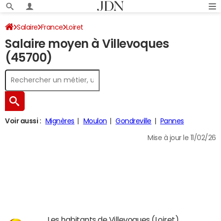
Salaire
France
Loiret
Salaire moyen à Villevoques
(45700)
Voir aussi :
Mignères
Moulon
Gondreville
Pannes
Mise à jour le 11/02/26
Les habitants de Villevoques (Loiret)