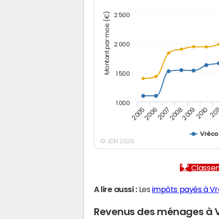
Montant par mois (€)
2 500
2 000
1 500
1 000
2005
2006
2007
2008
2009
2010
201
Vréco
© JDN 2026
Classem
A lire aussi :
Les
impôts payés à Vr
Revenus des ménages à V