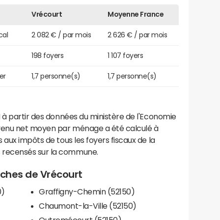
Vrécourt
Moyenne France
cal
2 082 € / par mois
2 626 € / par mois
198 foyers
1 107 foyers
er
1,7 personne(s)
1,7 personne(s)
 à partir des données du ministère de l'Economie
evenu net moyen par ménage a été calculé à
 aux impôts de tous les foyers fiscaux de la
 recensés sur la commune.
roches de Vrécourt
0)
Graffigny-Chemin (52150)
Chaumont-la-Ville (52150)
Outremécourt (52150)