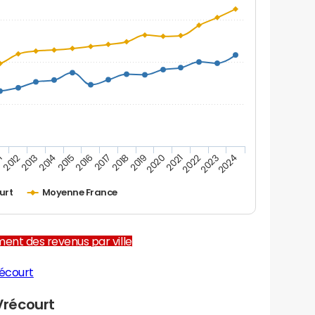
1
2012
2013
2014
2015
2016
2017
2018
2019
2020
2021
2022
2023
2024
urt
Moyenne France
ent des revenus par ville
écourt
récourt