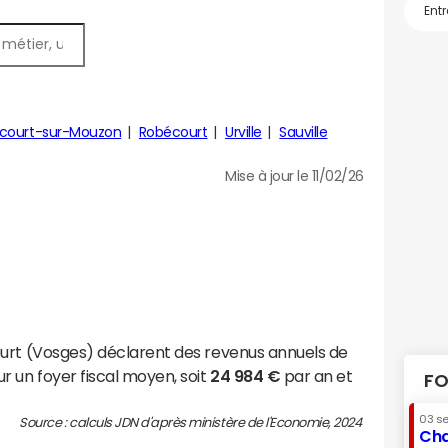
ucourt-sur-Mouzon
Robécourt
Urville
Sauville
Mise à jour le 11/02/26
ourt (Vosges) déclarent des revenus annuels de
r un foyer fiscal moyen, soit
24 984 €
par an et
FO
03 s
Source : calculs JDN d'après ministère de l'Economie, 2024
Cha