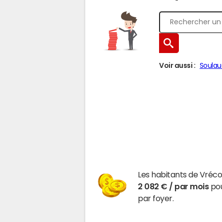
Voir aussi :
Soula
Les habitants de Vréc
2 082 € / par mois
pou
par foyer.