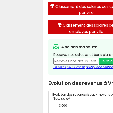
Classement des salaires des c
par ville
Classement des salaires d
employés par ville
A ne pas manquer
Recevez nos astuces et bons plans 
Je m'
En savoir plus sur notre politique de confiden
Evolution des revenus à V
Evolution des revenus fiscaux moyens p
l'Economie)
3 000