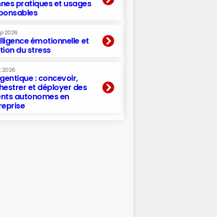
nes pratiques et usages
ponsables
ep 2026
elligence émotionnelle et
tion du stress
t 2026
agentique : concevoir,
hestrer et déployer des
nts autonomes en
reprise