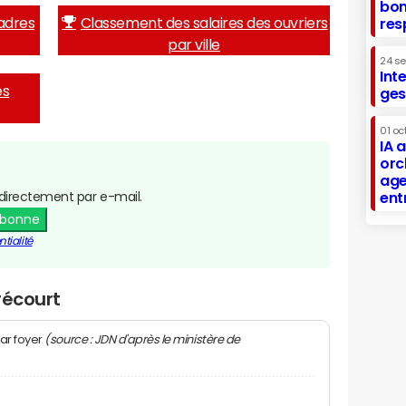
bon
adres
Classement des salaires des ouvriers
res
par ville
24 s
Int
es
ges
01 oc
IA 
orc
age
directement par e-mail.
ent
abonne
tialité
récourt
(source : JDN d'après le ministère de
ar foyer