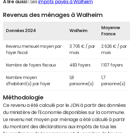
A lire aussi :
Les
impôts payés à Walheim
Revenus des ménages à Walheim
Moyenne
Données 2024
Walheim
France
Revenu mensuel moyen par
3 705 € / par
2 626 € / par
foyer fiscal
mois
mois
Nombre de foyers fiscaux
483 foyers
1 107 foyers
Nombre moyen
1,8
1,7
d'habitant(s) par foyer
personne(s)
personne(s)
Méthodologie
Ce revenu a été calculé par le JDN à partir des données
du ministère de l'Economie disponibles sur la commune.
Le revenu net moyen par ménage a été calculé à partir
du montant des déclarations aux impôts de tous les