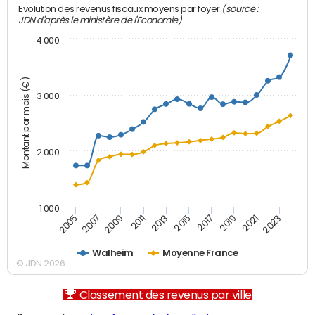
(source :
Evolution des revenus fiscaux moyens par foyer
JDN d'après le ministère de l'Economie)
4 000
Montant par mois (€)
3 000
2 000
1 000
2007
2017
2005
2015
2013
2023
2011
2021
2009
2019
Walheim
Moyenne France
© JDN 2026
Classement des revenus par ville