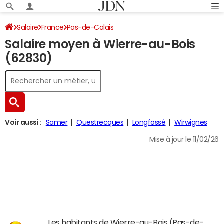
Salaire
France
Pas-de-Calais
Salaire moyen à Wierre-au-Bois
(62830)
Voir aussi :
Samer
Questrecques
Longfossé
Wirwignes
Mise à jour le 11/02/26
Les habitants de Wierre-au-Bois (Pas-de-