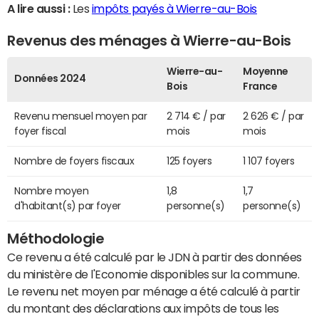
A lire aussi :
Les
impôts payés à Wierre-au-Bois
Revenus des ménages à Wierre-au-Bois
Wierre-au-
Moyenne
Données 2024
Bois
France
Revenu mensuel moyen par
2 714 € / par
2 626 € / par
foyer fiscal
mois
mois
Nombre de foyers fiscaux
125 foyers
1 107 foyers
Nombre moyen
1,8
1,7
d'habitant(s) par foyer
personne(s)
personne(s)
Méthodologie
Ce revenu a été calculé par le JDN à partir des données
du ministère de l'Economie disponibles sur la commune.
Le revenu net moyen par ménage a été calculé à partir
du montant des déclarations aux impôts de tous les