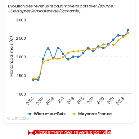
(source :
Evolution des revenus fiscaux moyens par foyer
JDN d'après le ministère de l'Economie)
3 000
Montant par mois (€)
2 500
2 000
1 500
1 000
2007
2017
2009
2019
2011
2021
2013
2023
2005
2015
Wierre-au-Bois
Moyenne France
© JDN 2026
Classement des revenus par ville