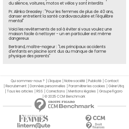
du silence, voitures, motos et vélos y sont interdits
Pr. Alinka Greasley : "Pour les femmes de plus de 40 ans,
danser entretient la santé cardiovasculaire et l'équilibre
mental"
Voici les revêtements de sol à éviter si vous voulez une
maison facile à nettoyer - un en particulier est même
dangereux
Bertrand, maître-nageur : "Les principaux accidents
d'enfants en piscine sont dus au manque de forme
physique des parents"
Qui sommes-nous ?
L'équipe
Notre société
Publicité
Contact
Recrutement
Données personnelles
Paramétrer les cookies
Gérer Utiq
Tous les articles
RSS
Corrections
Mentions légales
Groupe Figaro
© 2025 CCM Benchmark