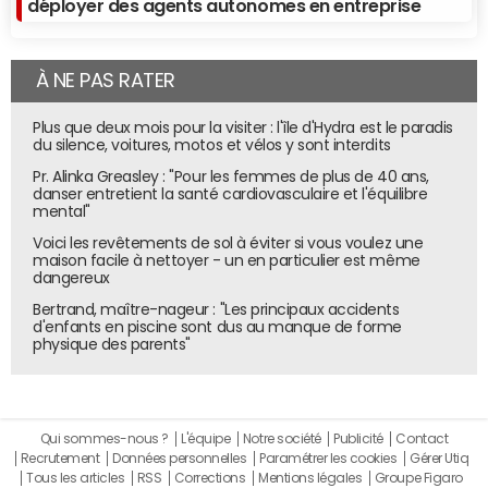
déployer des agents autonomes en entreprise
À NE PAS RATER
Plus que deux mois pour la visiter : l'île d'Hydra est le paradis
du silence, voitures, motos et vélos y sont interdits
Pr. Alinka Greasley : "Pour les femmes de plus de 40 ans,
danser entretient la santé cardiovasculaire et l'équilibre
mental"
Voici les revêtements de sol à éviter si vous voulez une
maison facile à nettoyer - un en particulier est même
dangereux
Bertrand, maître-nageur : "Les principaux accidents
d'enfants en piscine sont dus au manque de forme
physique des parents"
Qui sommes-nous ?
L'équipe
Notre société
Publicité
Contact
Recrutement
Données personnelles
Paramétrer les cookies
Gérer Utiq
Forrester a classé les principales solutions de BI. L'axe note la stratégie,
Tous les articles
RSS
Corrections
Mentions légales
Groupe Figaro
de gauche (faible) à droite (forte). L'ordonnée note l'offre, de bas (faible)