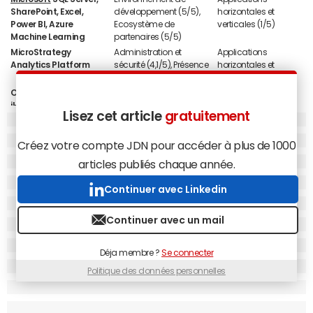
SharePoint, Excel,
développement (5/5),
horizontales et
Power BI, Azure
Ecosystème de
verticales (1/5)
Machine Learning
partenaires (5/5)
MicroStrategy
Administration et
Applications
Analytics Platform
sécurité (4,1/5), Présence
horizontales et
internationale (4,1/5)
verticales (1/5)
OpenText Actuate
Environnement de
Applications
iHUB
développement (4,8/5)
horizontales et
Lisez cet article
gratuitement
verticales (1/5),
Résultats financiers
(1/5)
Créez votre compte JDN pour accéder à plus de 1000
Oracle
BI Foundation
Applications
Environnement de
articles publiés chaque année.
Suite
horizontales et
développement
verticales (5/5),
(2,3/5)
Continuer avec Linkedin
Ecosystème de
partenaires (5/5)
Continuer avec un mail
Qlik Sense, QlikView,
Tarif (4,6/5)
Applications
horizontales et
verticales (1/5)
Déja membre ?
Se connecter
SAP
BusinessObjects
Applications
Transparence de la
Politique des données personnelles
Business Intelligence
horizontales et
stratégie (3/5)
verticales (5/5),
Ecosystème de