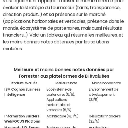
s'est également appliqué à utiliser le même barème pour
évaluer la stratégie du fournisseur (tarifs, transparence,
direction produit...) et sa présence sur le marché
(applications horizontales et verticales, présence dans le
monde, écosystème de partenaires, mais aussi résultats
financiers...). Voici un tableau qui résume les meilleures, et
les moins bonnes notes obtenues par les solutions
évaluées.
Meilleure et moins bonnes notes données par
Forrester aux plateformes de BI évaluées
Produits évalués
Meilleure note
Moins bonne note
IBM Cognos
Business
Ecosystème de
Environnement de
Intelligence
partenaires (5/5),
développement
Applications
(3,1/5)
horizontales et
verticales (5/5)
Information Builders
Architecture (4,61/5)
Résultats financiers
WebFOCUS Platform
(2,3/5)
Microsoft
SQL Server,
Environnement de
Applications