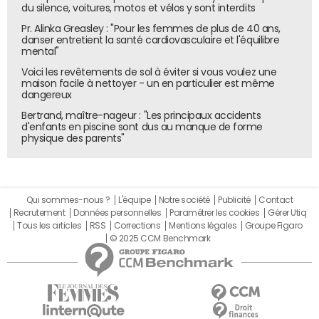
du silence, voitures, motos et vélos y sont interdits
dans plus de 105 pays, avec une sélection automatique du
serveur le plus rapide. Cette optimisation limite les
Pr. Alinka Greasley : "Pour les femmes de plus de 40 ans,
danser entretient la santé cardiovasculaire et l'équilibre
interruptions, même lorsque les commerciaux passent
mental"
d’un réseau mobile à une connexion publique.
Voici les revêtements de sol à éviter si vous voulez une
maison facile à nettoyer - un en particulier est même
En plus, le service s’adapte à plusieurs appareils
dangereux
simultanément. Un même abonnement peut sécuriser un
Bertrand, maître-nageur : "Les principaux accidents
ordinateur portable, un smartphone et une tablette, ce
d'enfants en piscine sont dus au manque de forme
qui correspond aux usages concrets des équipes terrain.
physique des parents"
Cependant, l’intérêt ne se limite pas à la stabilité. L’outil
aide également à limiter l’exposition des données
personnelles lorsqu’on se connecte depuis un
Qui sommes-nous ?
L'équipe
Notre société
Publicité
Contact
emplacement de déplacement ou un réseau moins
Recrutement
Données personnelles
Paramétrer les cookies
Gérer Utiq
Tous les articles
RSS
Corrections
Mentions légales
Groupe Figaro
sécurisé que celui de l’entreprise.
© 2025 CCM Benchmark
Une solution simple à intégrer dans les
usages professionnels
Au-delà de la technique, ExpressVPN mise sur une mise