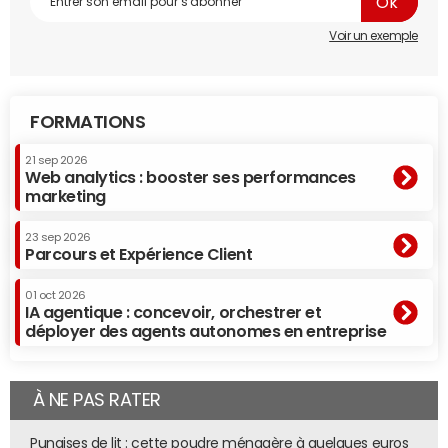
Voir un exemple
Trois versions de la distribution sont disponibles : Ubuntu,
qui embarque le gestionnaire d'interface graphique
Gnome 2.28, Kubuntu, qui n'est autre que la version KDE, et
Xubuntu qui propose un environnement pour les
FORMATIONS
terminaux légers.
21 sep 2026
Web analytics : booster ses performances
Télécharger Ubuntu 9.10
marketing
23 sep 2026
Parcours et Expérience Client
01 oct 2026
IA agentique : concevoir, orchestrer et
déployer des agents autonomes en entreprise
À NE PAS RATER
Punaises de lit : cette poudre ménagère à quelques euros