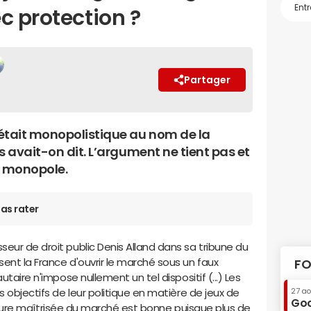
c protection ?
Partager
 était monopolistique au nom de la
s avait-on dit. L’argument ne tient pas et
e monopole.
as rater
eur de droit public Denis Alland dans sa tribune du
ent la France d'ouvrir le marché sous un faux
FO
utaire n'impose nullement un tel dispositif (...) Les
s objectifs de leur politique en matière de jeux de
27 a
Goo
uverture maîtrisée du marché est bonne puisque plus de