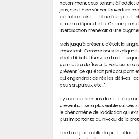
notamment ceux tenant à l'addicti
jeux, c'est bien sûr car l'ouverture
addiction existe et il ne faut pas le
comme dépendante. On comprend donc
libéralisation mènerait à une augmen
Mais jusqu'à présent, c'était la jungl
important. Comme nous l'expliquait 
chef d'Adictel (service d'aide aux j
permettra de "lever le voile sur une r
présent "ce qui était préoccupant éta
qui engendrait de réelles dérives : ac
peu scrupuleux, etc...".
Il y aura aussi moins de sites à gérer
prévention sera plus visible sur ces s
le phénomène de l'addiction qui exi
plus importante au niveau de la pr
Il ne faut pas oublier la protection de