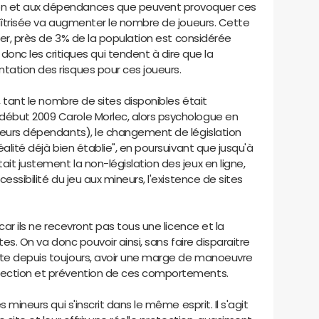
on et aux dépendances que peuvent provoquer ces
 maîtrisée va augmenter le nombre de joueurs. Cette
 nier, près de 3% de la population est considérée
 les critiques qui tendent à dire que la
tation des risques pour ces joueurs.
e, tant le nombre de sites disponibles était
début 2009 Carole Morlec, alors psychologue en
oueurs dépendants), le changement de législation
éalité déjà bien établie", en poursuivant que jusqu'à
it justement la non-législation des jeux en ligne,
cessibilité du jeu aux mineurs, l'existence de sites
 car ils ne recevront pas tous une licence et la
ites. On va donc pouvoir ainsi, sans faire disparaitre
ste depuis toujours, avoir une marge de manoeuvre
otection et prévention de ces comportements.
s mineurs qui s'inscrit dans le même esprit. Il s'agit