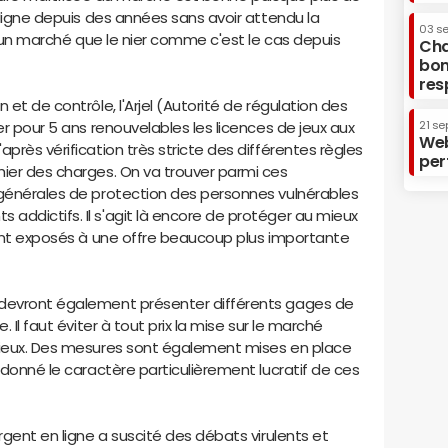
n ligne depuis des années sans avoir attendu la
03 s
er un marché que le nier comme c'est le cas depuis
Cha
bon
res
 et de contrôle, l'Arjel (Autorité de régulation des
er pour 5 ans renouvelables les licences de jeux aux
21 se
Web
près vérification très stricte des différentes règles
per
hier des charges. On va trouver parmi ces
 générales de protection des personnes vulnérables
addictifs. Il s'agit là encore de protéger au mieux
eront exposés à une offre beaucoup plus importante
 devront également présenter différents gages de
. Il faut éviter à tout prix la mise sur le marché
érieux. Des mesures sont également mises en place
 donné le caractère particulièrement lucratif de ces
rgent en ligne a suscité des débats virulents et