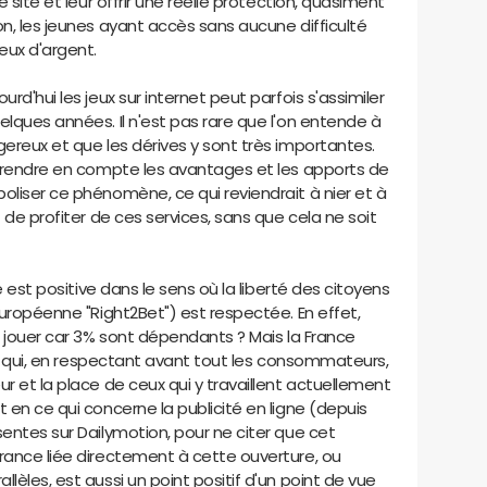
e site et leur offrir une réelle protection, quasiment
on, les jeunes ayant accès sans aucune difficulté
eux d'argent.
rd'hui les jeux sur internet peut parfois s'assimiler
elques années. Il n'est pas rare que l'on entende à
gereux et que les dérives y sont très importantes.
t prendre en compte les avantages et les apports de
oliser ce phénomène, ce qui reviendrait à nier et à
t de profiter de ces services, sans que cela ne soit
ce est positive dans le sens où la liberté des citoyens
européenne "Right2Bet") est respectée. En effet,
de jouer car 3% sont dépendants ? Mais la France
loi qui, en respectant avant tout les consommateurs,
r et la place de ceux qui y travaillent actuellement
 en ce qui concerne la publicité en ligne (depuis
sentes sur Dailymotion, pour ne citer que cet
France liée directement à cette ouverture, ou
lèles, est aussi un point positif d'un point de vue