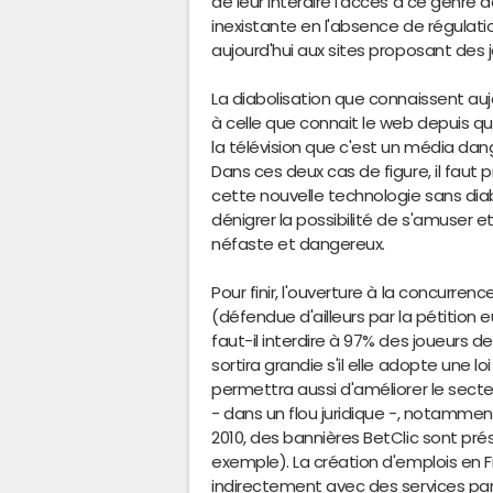
de leur interdire l'accès à ce genre d
inexistante en l'absence de régulati
aujourd'hui aux sites proposant des j
La diabolisation que connaissent aujou
à celle que connait le web depuis qu
la télévision que c'est un média dan
Dans ces deux cas de figure, il fau
cette nouvelle technologie sans diab
dénigrer la possibilité de s'amuser e
néfaste et dangereux.
Pour finir, l'ouverture à la concurren
(défendue d'ailleurs par la pétition 
faut-il interdire à 97% des joueurs 
sortira grandie s'il elle adopte une 
permettra aussi d'améliorer le secteu
- dans un flou juridique -, notamment
2010, des bannières BetClic sont pré
exemple). La création d'emplois en 
indirectement avec des services paral