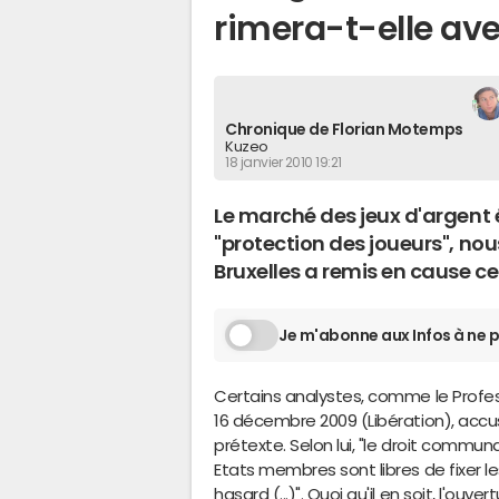
rimera-t-elle ave
Chronique de Florian Motemps
Kuzeo
18 janvier 2010 19:21
Le marché des jeux d'argent
"protection des joueurs", nou
Bruxelles a remis en cause c
Je m'abonne aux Infos à ne p
Certains analystes, comme le Profess
16 décembre 2009 (Libération), accus
prétexte. Selon lui, "le droit communa
Etats membres sont libres de fixer le
hasard (...)". Quoi qu'il en soit, l'o