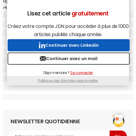
appétit pour les acquisitions. Après un début d'année
difficile marqué par des licenciements, Google a
Lisez cet article
gratuitement
recommencé cet été à faire des acquisitions. Son PDG
Eric Schmidt s'est d'ailleurs fixé comme objectif
Créez votre compte JDN pour accéder à plus de 1000
d'effectuer un rachat par mois
(lire l'article
Google
articles publiés chaque année.
prévoit de racheter une société par mois
, du
24/09/2009)
. Le pari est pour l'instant tenu, AppJet étant
Continuer avec Linkedin
la sixième acquisition du groupe en six mois.
Continuer avec un mail
Déja membre ?
Se connecter
Politique des données personnelles
NEWSLETTER QUOTIDIENNE