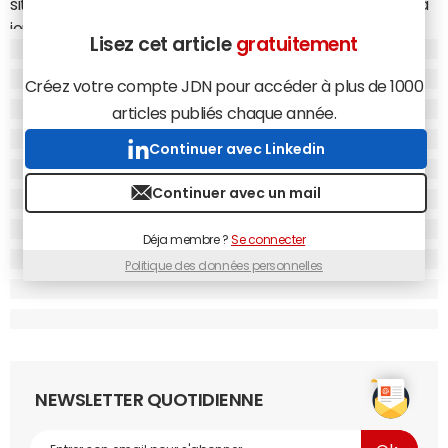
situé à proximité, selon son état d'humeur et l'heure de la
journée. " Etant donné l'aspect local de nos offres et de
Lisez cet article
gratuitement
nos produits, notre service se destine aux utilisateurs
mobiles " a déclaré un porte-parole au site
Clickz
.
Créez votre compte JDN pour accéder à plus de 1000
Rappelons que Groupon est déjà présent sur Android,
articles publiés chaque année.
Blackberry, iPhone/iPad et Window mobile 7.
Continuer avec Linkedin
Continuer avec un mail
Déja membre ?
Se connecter
Politique des données personnelles
NEWSLETTER QUOTIDIENNE