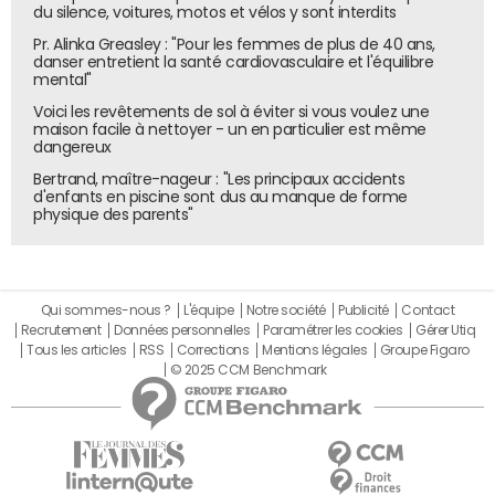
du silence, voitures, motos et vélos y sont interdits
Pr. Alinka Greasley : "Pour les femmes de plus de 40 ans,
danser entretient la santé cardiovasculaire et l'équilibre
mental"
Voici les revêtements de sol à éviter si vous voulez une
maison facile à nettoyer - un en particulier est même
dangereux
Bertrand, maître-nageur : "Les principaux accidents
d'enfants en piscine sont dus au manque de forme
physique des parents"
Qui sommes-nous ?
L'équipe
Notre société
Publicité
Contact
Recrutement
Données personnelles
Paramétrer les cookies
Gérer Utiq
Tous les articles
RSS
Corrections
Mentions légales
Groupe Figaro
© 2025 CCM Benchmark