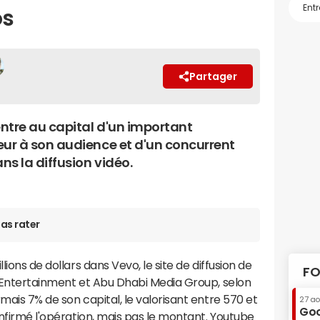
os
Partager
ntre au capital d'un important
eur à son audience et d'un concurrent
ns la diffusion vidéo.
as rater
lions de dollars dans Vevo, le site de diffusion de
FO
c Entertainment et Abu Dhabi Media Group, selon
mais 7% de son capital, le valorisant entre 570 et
27 a
Goo
onfirmé l'opération, mais pas le montant. Youtube