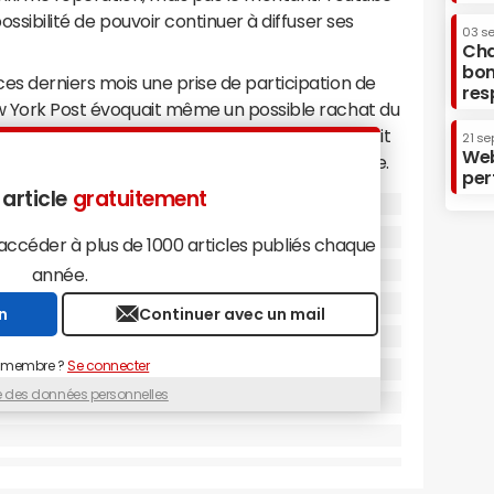
ossibilité de pouvoir continuer à diffuser ses
03 s
Cha
bon
es derniers mois une prise de participation de
res
ew York Post évoquait même un possible rachat du
 dollars, afin de contrer Facebook qui se montrait
21 se
Web
re que Vevo est des plus stratégique pour Youtube.
per
i attire le plus de trafic sur Youtube. Vevo est
 article
gratuitement
 web de vidéos aux Etats-Unis avec 52 millions de
Youtube), 153,9 millions, et Facebook, 63,8 millions,
céder à plus de 1000 articles publiés chaque
année.
vembre dernier pour proposer un catalogue de
n
Continuer avec un mail
a plateforme de clips musicaux Vevo se lance en
dernier, sa chaîne Youtube représentait plus de
 membre ?
Se connecter
e.
ue des données personnelles