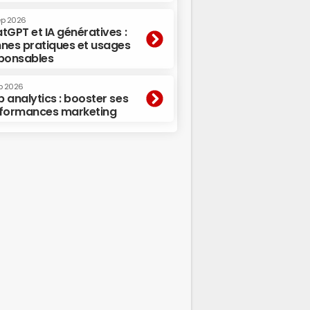
ep 2026
tGPT et IA génératives :
nes pratiques et usages
ponsables
p 2026
 analytics : booster ses
formances marketing