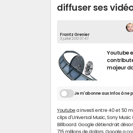
diffuser ses vidé
Frantz Grenier
3 juillet 2013 07:47
Youtube e
contribut
majeur da
Je m'abonne aux Infos à ne p
Youtube
a investi entre 40 et 50 mil
clips d'Universal Music, Sony Musi
Billboard. Google détiendrait désor
715 millions de dollars. Google a c