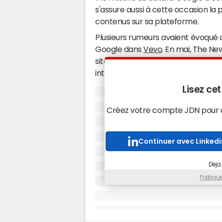
s'assure aussi à cette occasion la p
contenus sur sa plateforme.
Plusieurs rumeurs avaient évoqué c
Google dans
Vevo
. En mai, The N
site par Youtube pour 1 milliard de
intéressé par le dossier. Il faut di
La plateforme est aussi la chaîne qu
Lisez cet
par ailleurs le troisième diffuseur
visiteurs uniques
, derrière Google (
Créez votre compte JDN pour ac
en mars selon Comscore.
Vevo s'est lancé en France en no
Continuer avec Linkedi
plus de 50 000 clips
(lire l'article :
L
France
, du 15/11/12)
. En septembre 
Déja
12 millions de vidéos vues en Franc
Politiq