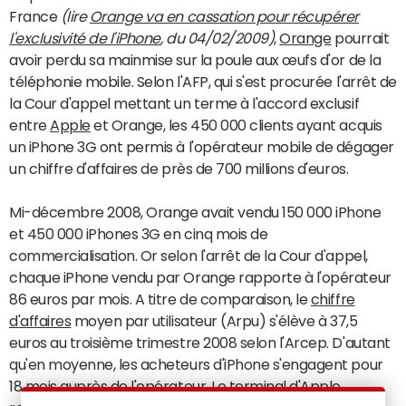
France
(lire
Orange va en cassation pour récupérer
l'exclusivité de l'iPhone
, du 04/02/2009)
,
Orange
pourrait
avoir perdu sa mainmise sur la poule aux œufs d'or de la
téléphonie mobile. Selon l'AFP, qui s'est procurée l'arrêt de
la Cour d'appel mettant un terme à l'accord exclusif
entre
Apple
et Orange, les 450 000 clients ayant acquis
un iPhone 3G ont permis à l'opérateur mobile de dégager
un chiffre d'affaires de près de 700 millions d'euros.
Mi-décembre 2008, Orange avait vendu 150 000 iPhone
et 450 000 iPhones 3G en cinq mois de
commercialisation. Or selon l'arrêt de la Cour d'appel,
chaque iPhone vendu par Orange rapporte à l'opérateur
86 euros par mois. A titre de comparaison, le
chiffre
d'affaires
moyen par utilisateur (Arpu) s'élève à 37,5
euros au troisième trimestre 2008 selon l'Arcep. D'autant
qu'en moyenne, les acheteurs d'iPhone s'engagent pour
18 mois auprès de l'opérateur. Le terminal d'Apple