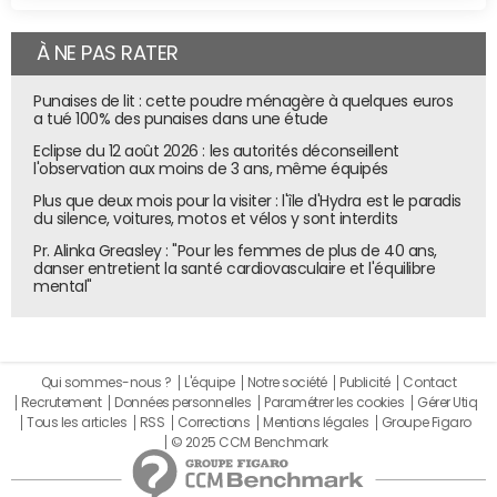
À NE PAS RATER
Punaises de lit : cette poudre ménagère à quelques euros
a tué 100% des punaises dans une étude
Eclipse du 12 août 2026 : les autorités déconseillent
l'observation aux moins de 3 ans, même équipés
Plus que deux mois pour la visiter : l'île d'Hydra est le paradis
du silence, voitures, motos et vélos y sont interdits
Pr. Alinka Greasley : "Pour les femmes de plus de 40 ans,
danser entretient la santé cardiovasculaire et l'équilibre
mental"
Qui sommes-nous ?
L'équipe
Notre société
Publicité
Contact
Recrutement
Données personnelles
Paramétrer les cookies
Gérer Utiq
Tous les articles
RSS
Corrections
Mentions légales
Groupe Figaro
© 2025 CCM Benchmark