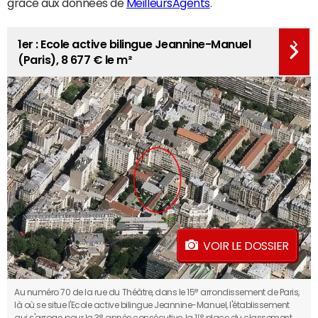
grâce aux données de
MeilleursAgents
.
1er : Ecole active bilingue Jeannine-Manuel
(Paris), 8 677 € le m²
VOIR LE DOSSIER
e
Au numéro 70 de la rue du Théâtre, dans le 15
arrondissement de Paris,
là où se situe l'Ecole active bilingue Jeannine-Manuel, l'établissement
e
re