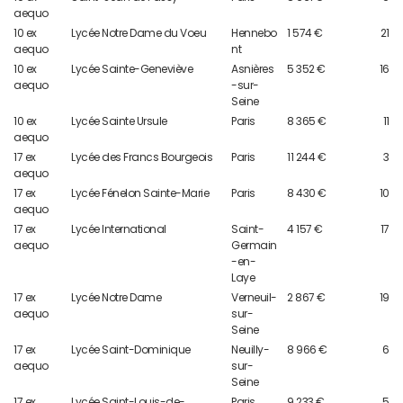
aequo
10 ex
Lycée Notre Dame du Voeu
Hennebo
1 574 €
21
aequo
nt
10 ex
Lycée Sainte-Geneviève
Asnières
5 352 €
16
aequo
-sur-
Seine
10 ex
Lycée Sainte Ursule
Paris
8 365 €
11
aequo
17 ex
Lycée des Francs Bourgeois
Paris
11 244 €
3
aequo
17 ex
Lycée Fénelon Sainte-Marie
Paris
8 430 €
10
aequo
17 ex
Lycée International
Saint-
4 157 €
17
aequo
Germain
-en-
Laye
17 ex
Lycée Notre Dame
Verneuil-
2 867 €
19
aequo
sur-
Seine
17 ex
Lycée Saint-Dominique
Neuilly-
8 966 €
6
aequo
sur-
Seine
17 ex
Lycée Saint-Louis-de-
Paris
9 233 €
5