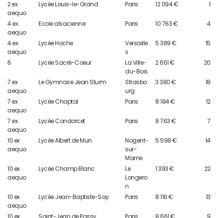
2 ex
Lycée Louis-le-Grand
Paris
12 094 €
1
aequo
4 ex
Ecole alsacienne
Paris
10 763 €
4
aequo
4 ex
Lycée Hoche
Versaille
5 389 €
15
aequo
s
6
Lycée Sacré-Coeur
La Ville-
2 661 €
20
du-Bois
7 ex
Le Gymnase Jean Sturm
Strasbo
3 380 €
18
aequo
urg
7 ex
Lycée Chaptal
Paris
8 184 €
12
aequo
7 ex
Lycée Condorcet
Paris
8 763 €
7
aequo
10 ex
Lycée Albert de Mun
Nogent-
5 598 €
14
aequo
sur-
Marne
10 ex
Lycée Champ Blanc
Le
1 393 €
22
aequo
Longero
n
10 ex
Lycée Jean-Baptiste-Say
Paris
8 116 €
13
aequo
10 ex
Saint-Jean de Passy
Paris
8 661 €
9