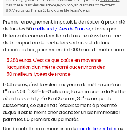
qui s'arroge, pour la 3
année consécutive, la 1
place du
classement
des meilleurs lycées de France
, le prix moyen du mètre carré atteint
er
8 677 euros au 1
mai 2015, d'après
MeilleursAgents
.
Premier enseignement, impossible de résider à proximité
de l'un des 50
meilleurs lycées de France
, classés par
Linternaute.com en fonction du taux de réussite au bac,
de la proportion de bacheliers sortants et du taux
d'accès au bac, pour moins de 1 000 euros le mètre carré.
5 288 euros. C'est ce que coûte en moyenne
l'acquisition d'un mètre carré aux environs des
50 meilleurs lycées de France
1 045 euros, c'est la valeur moyenne du mètre carré au
er
1
mai 2015 à Sillé-le-Guillaume, la commune de la Sarthe
e
où se trouve le lycée Paul Scarron, 30
ex aequo du
classement, ce qui en fait l'établissement à proximité
duquel il est le moins cher d'acheter un bien immobilier
parmi les 50 premiers du palmarès.
Une bagatelle en comparaison du
prix de l'immobilier
au