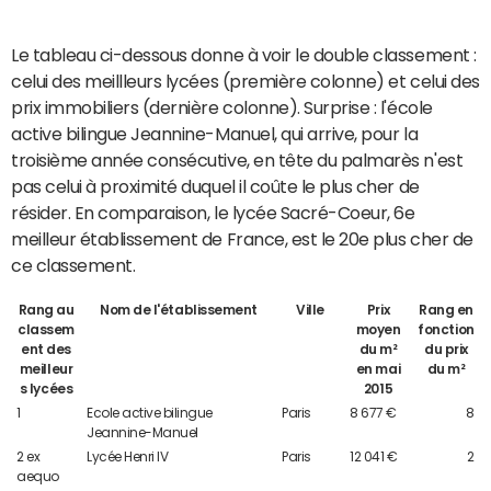
Le tableau ci-dessous donne à voir le double classement :
celui des meillleurs lycées (première colonne) et celui des
prix immobiliers (dernière colonne). Surprise : l'école
active bilingue Jeannine-Manuel, qui arrive, pour la
troisième année consécutive, en tête du palmarès n'est
pas celui à proximité duquel il coûte le plus cher de
résider. En comparaison, le lycée Sacré-Coeur, 6e
meilleur établissement de France, est le 20e plus cher de
ce classement.
Rang au
Nom de l'établissement
Ville
Prix
Rang en
classem
moyen
fonction
ent des
du m²
du prix
meilleur
en mai
du m²
s lycées
2015
1
Ecole active bilingue
Paris
8 677 €
8
Jeannine-Manuel
2 ex
Lycée Henri IV
Paris
12 041 €
2
aequo