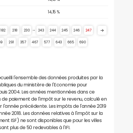
14,15 %
...
182
218
230
243
244
245
246
247
69
291
357
467
577
643
665
690
recueilli l'ensemble des données produites par la
ubliques du ministère de l'Economie pour
epuis 2004. Les années mentionnées dans ce
de paiement de l'impôt sur le revenu, calculé en
r l'année précédente. Les impôts de l'année 2019
nnée 2018. Les données relatives à l'impôt sur la
ent ISF) ne sont disponibles que pour les villes
nt plus de 50 redevables à l'IFI.