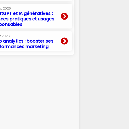
ep 2026
tGPT et IA génératives :
nes pratiques et usages
ponsables
p 2026
 analytics : booster ses
formances marketing