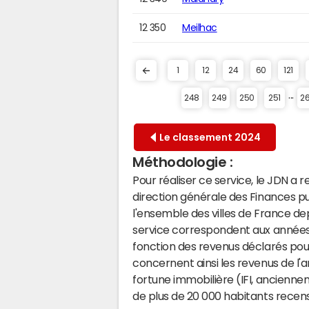
12 350
Meilhac
1
12
24
60
121
...
248
249
250
251
2
Le classement 2024
Méthodologie :
Pour réaliser ce service, le JDN a 
direction générale des Finances p
l'ensemble des villes de France d
service correspondent aux années 
fonction des revenus déclarés pou
concernent ainsi les revenus de l'a
fortune immobilière (IFI, anciennem
de plus de 20 000 habitants recensa