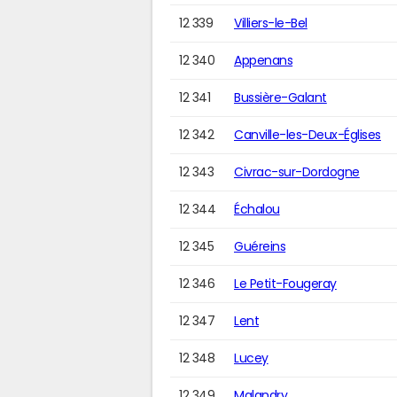
12 339
Villiers-le-Bel
12 340
Appenans
12 341
Bussière-Galant
12 342
Canville-les-Deux-Églises
12 343
Civrac-sur-Dordogne
12 344
Échalou
12 345
Guéreins
12 346
Le Petit-Fougeray
12 347
Lent
12 348
Lucey
12 349
Malandry