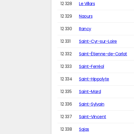
12 328
Le Villars
12 329
Naours
12 330
Rancy
12 331
Saint-Cyr-sur-Loire
12 332
Saint-Étienne-de-Carlat
12 333
Saint-Ferréol
12 334
Saint-Hippolyte
12 335
Saint-Mard
12 336
Saint-Sylvain
12 337
Saint-Vincent
12 338
Sajas