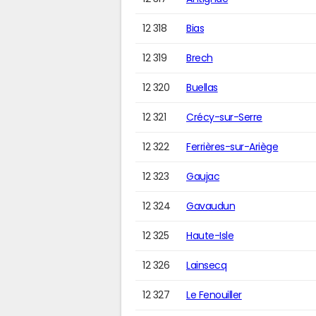
12 318
Bias
12 319
Brech
12 320
Buellas
12 321
Crécy-sur-Serre
12 322
Ferrières-sur-Ariège
12 323
Gaujac
12 324
Gavaudun
12 325
Haute-Isle
12 326
Lainsecq
12 327
Le Fenouiller