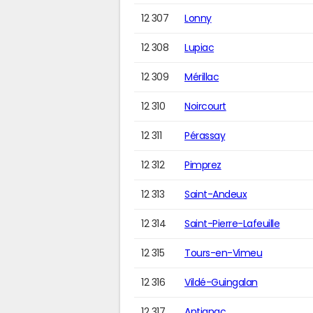
12 307
Lonny
12 308
Lupiac
12 309
Mérillac
12 310
Noircourt
12 311
Pérassay
12 312
Pimprez
12 313
Saint-Andeux
12 314
Saint-Pierre-Lafeuille
12 315
Tours-en-Vimeu
12 316
Vildé-Guingalan
12 317
Antignac