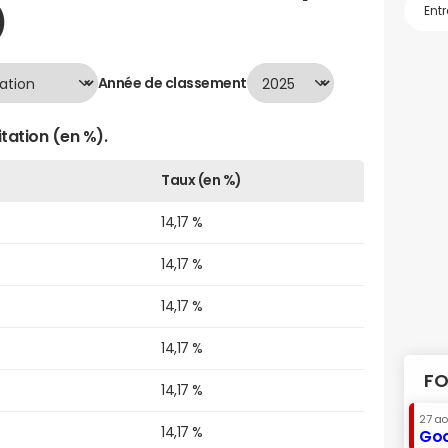
)
Année de classement
tation (en %).
Taux (en %)
14,17 %
14,17 %
14,17 %
14,17 %
FO
14,17 %
27 a
14,17 %
Goo