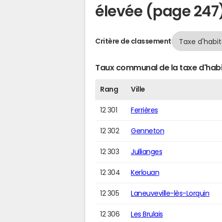
élevée (page 247
Critère de classement
Taux communal de la taxe d'habi
Rang
Ville
12 301
Ferrières
12 302
Genneton
12 303
Jullianges
12 304
Kerlouan
12 305
Laneuveville-lès-Lorquin
12 306
Les Brulais