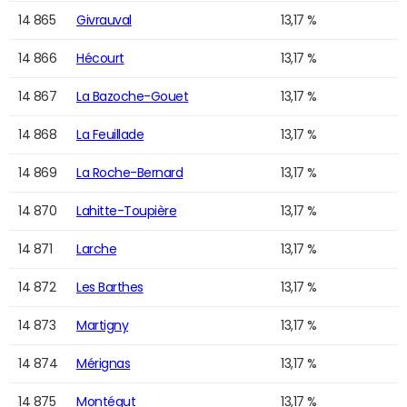
14 865
Givrauval
13,17 %
14 866
Hécourt
13,17 %
14 867
La Bazoche-Gouet
13,17 %
14 868
La Feuillade
13,17 %
14 869
La Roche-Bernard
13,17 %
14 870
Lahitte-Toupière
13,17 %
14 871
Larche
13,17 %
14 872
Les Barthes
13,17 %
14 873
Martigny
13,17 %
14 874
Mérignas
13,17 %
14 875
Montégut
13,17 %