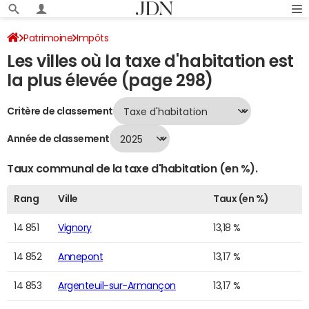
Patrimoine
Impôts
Les villes où la taxe d'habitation est
Villes où la taxe d'habitation est la plus élevée
Page 298
la plus élevée (page 298)
Critère de classement
Année de classement
Taux communal de la taxe d'habitation (en %).
Rang
Ville
Taux (en %)
14 851
Vignory
13,18 %
14 852
Annepont
13,17 %
14 853
Argenteuil-sur-Armançon
13,17 %