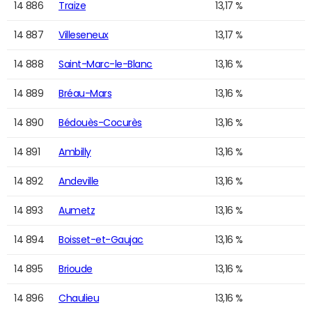
14 886
Traize
13,17 %
14 887
Villeseneux
13,17 %
14 888
Saint-Marc-le-Blanc
13,16 %
14 889
Bréau-Mars
13,16 %
14 890
Bédouès-Cocurès
13,16 %
14 891
Ambilly
13,16 %
14 892
Andeville
13,16 %
14 893
Aumetz
13,16 %
14 894
Boisset-et-Gaujac
13,16 %
14 895
Brioude
13,16 %
14 896
Chaulieu
13,16 %