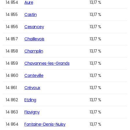
14 854
Aure
13,17 %
14 855
Castin
13,17 %
14 856
Cesancey
13,17 %
14 857
Chaillevois
13,17 %
14 858
Champlin
13,17 %
14 859
Chavannes-les-Grands
13,17 %
14 860
Conteville
13,17 %
14 861
Crévoux
13,17 %
14 862
Etzling
13,17 %
14 863
Flavigny
13,17 %
14 864
Fontaine-Denis-Nuisy
13,17 %