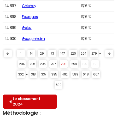
14 897
Chichey
13,16 %
14 898
Fourques
13,16 %
14 899
Galez
13,16 %
14 900
Gougenheim
13,16 %
...
1
14
29
73
147
220
264
279
294
295
296
297
298
299
300
301
...
302
318
337
395
492
589
648
667
690
Le classement
2024
Méthodologie :