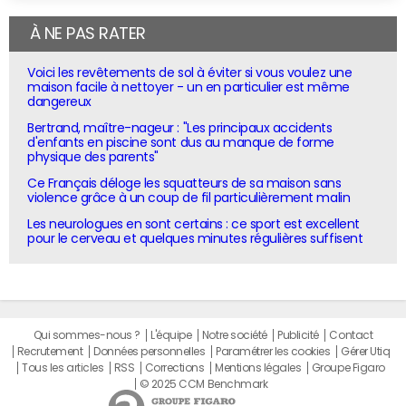
À NE PAS RATER
Voici les revêtements de sol à éviter si vous voulez une
maison facile à nettoyer - un en particulier est même
dangereux
Bertrand, maître-nageur : "Les principaux accidents
d'enfants en piscine sont dus au manque de forme
physique des parents"
Ce Français déloge les squatteurs de sa maison sans
violence grâce à un coup de fil particulièrement malin
Les neurologues en sont certains : ce sport est excellent
pour le cerveau et quelques minutes régulières suffisent
Qui sommes-nous ?
L'équipe
Notre société
Publicité
Contact
Recrutement
Données personnelles
Paramétrer les cookies
Gérer Utiq
Tous les articles
RSS
Corrections
Mentions légales
Groupe Figaro
© 2025 CCM Benchmark