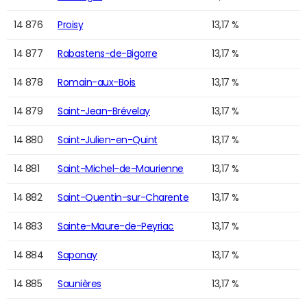
14 876
Proisy
13,17 %
14 877
Rabastens-de-Bigorre
13,17 %
14 878
Romain-aux-Bois
13,17 %
14 879
Saint-Jean-Brévelay
13,17 %
14 880
Saint-Julien-en-Quint
13,17 %
14 881
Saint-Michel-de-Maurienne
13,17 %
14 882
Saint-Quentin-sur-Charente
13,17 %
14 883
Sainte-Maure-de-Peyriac
13,17 %
14 884
Saponay
13,17 %
14 885
Saunières
13,17 %