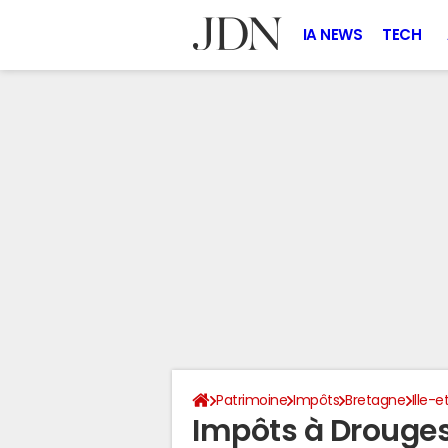
IA NEWS
TECH
Patrimoine
Impôts
Bretagne
Ille-e
Impôts à Drouges