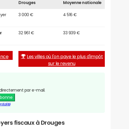
Drouges
Moyenne nationale
oyer
3 000 €
4 516 €
r
32 961 €
33 939 €
rance
Les villes où l'on paye le plus d'impôt
sur le revenu
directement par e-mail.
abonne
tialité
yers fiscaux à Drouges