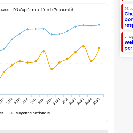
03 s
Source : JDN d'après ministère de l'Economie)
Cha
bon
res
21 se
Web
per
2014
2024
013
2015
2016
2017
2018
2019
2020
2021
2022
2023
2025
es
Moyenne nationale