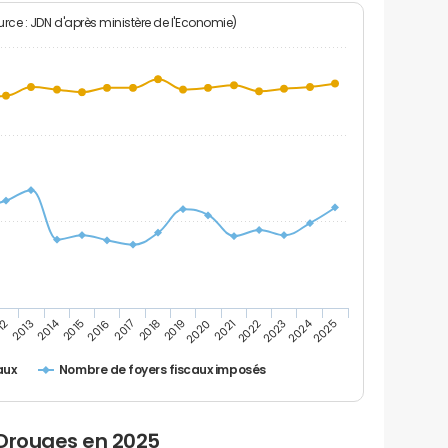
rce : JDN d'après ministère de l'Economie)
2024
2014
12
2019
2016
2023
2013
2020
2017
2021
2018
2025
2015
2022
Nombre de foyers fiscaux imposés
aux
 Drouges en 2025