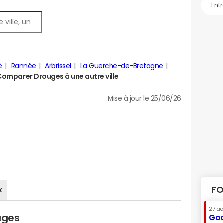
é
Rannée
Arbrissel
La Guerche-de-Bretagne
Comparer Drouges à une autre ville
Mise à jour le 25/06/26
FO
x
27 a
uges
Goo