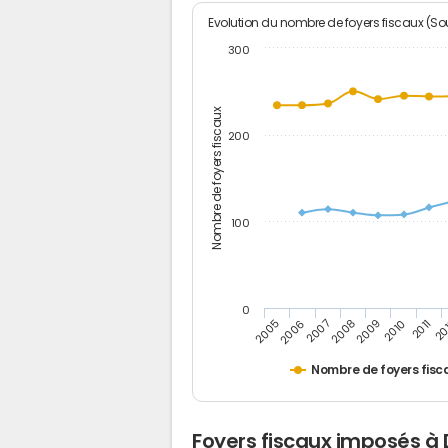
Evolution du nombre de foyers fiscaux (Sou
300
Nombre de foyers fiscaux
200
100
0
2005
20
2009
2006
2010
2007
2011
2008
Nombre de foyers fisc
Foyers fiscaux imposés à