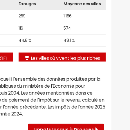
Drouges
Moyenne des villes
259
1 186
116
574
44,8 %
48,1 %
'IFI
Les villes où vivent les plus riches
recueilli l'ensemble des données produites par la
ubliques du ministère de l'Economie pour
epuis 2004. Les années mentionnées dans ce
de paiement de l'impôt sur le revenu, calculé en
r l'année précédente. Les impôts de l'année 2025
année 2024.
Impôts locaux à Drouges