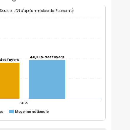
(Source : JDN d'après ministère de l'Economie)
48,10 % des foyers
des foyers
2025
es
Moyenne nationale