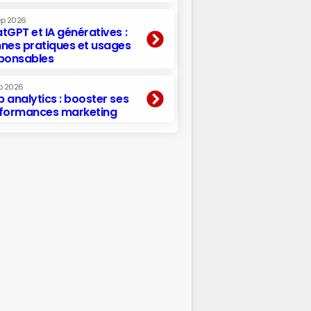
ep 2026
tGPT et IA génératives :
nes pratiques et usages
ponsables
p 2026
 analytics : booster ses
formances marketing