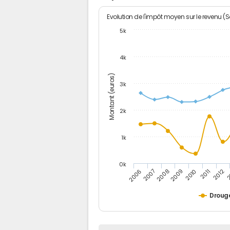
Evolution de l'impôt moyen sur le revenu (
5k
4k
Montant (euros)
3k
2k
1k
0k
2006
2007
2008
2009
2010
2011
2012
2
Droug