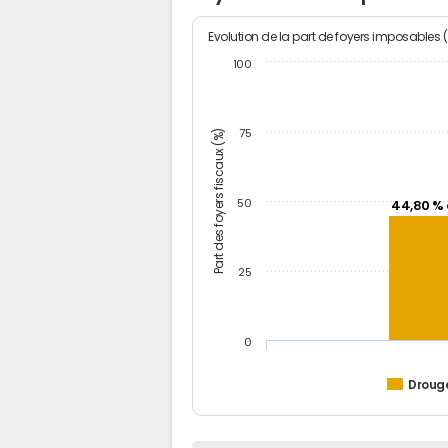
Evolution de la part de foyers imposables 
100
Part des foyers fiscaux (%)
75
50
44,80 % 
25
0
Droug