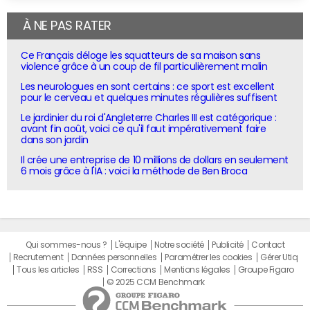
À NE PAS RATER
Ce Français déloge les squatteurs de sa maison sans
violence grâce à un coup de fil particulièrement malin
Les neurologues en sont certains : ce sport est excellent
pour le cerveau et quelques minutes régulières suffisent
Le jardinier du roi d'Angleterre Charles III est catégorique :
avant fin août, voici ce qu'il faut impérativement faire
dans son jardin
Il crée une entreprise de 10 millions de dollars en seulement
6 mois grâce à l'IA : voici la méthode de Ben Broca
Qui sommes-nous ?
L'équipe
Notre société
Publicité
Contact
Recrutement
Données personnelles
Paramétrer les cookies
Gérer Utiq
Tous les articles
RSS
Corrections
Mentions légales
Groupe Figaro
© 2025 CCM Benchmark