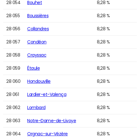
28 054
Bouhet
8,28 %
28 055
Boussières
8,28 %
28 056
Collandres
8,28 %
28 057
Condéon
8,28 %
28 058
Crayssac
8,28 %
28 059
Étaule
8,28 %
28 060
Hondouville
8,28 %
28 061
Lardier-et-Valença
8,28 %
28 062
Lombard
8,28 %
28 063
Notre-Dame-de-Livoye
8,28 %
28 064
Orgnac-sur-Vézère
8,28 %