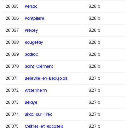
28 065
Persac
8,28 %
28 066
Pontpierre
8,28 %
28 067
Précey
8,28 %
28 068
Rougefay
8,28 %
28 069
Sadroc
8,28 %
28 070
Saint-Clément
8,28 %
28 071
Belleville-en-Beaujolais
8,27 %
28 072
Artzenheim
8,27 %
28 073
Bélaye
8,27 %
28 074
Birac-sur-Trec
8,27 %
28 075
Ceilhes-et-Rocozels
8,27 %