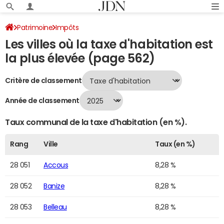
Patrimoine
Impôts
Les villes où la taxe d'habitation est
Villes où la taxe d'habitation est la plus élevée
Page 562
la plus élevée (page 562)
Critère de classement
Année de classement
Taux communal de la taxe d'habitation (en %).
Rang
Ville
Taux (en %)
28 051
Accous
8,28 %
28 052
Banize
8,28 %
28 053
Belleau
8,28 %