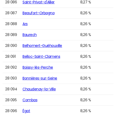
28 086
Saint-Privat-d'Allier
8,27 %
28 087
Beaufort-Orbagna
8,26 %
28 088
Ars
8,26 %
28 089
Baurech
8,26 %
28 090
Belhomert-Guéhouville
8,26 %
28 091
Belloc-Saint-Clamens
8,26 %
28 092
Boissy-lès-Perche
8,26 %
28 093
Bonnières-sur-Seine
8,26 %
28 094
Chaudenay-la-Ville
8,26 %
28 095
Combas
8,26 %
28 096
Égat
8,26 %