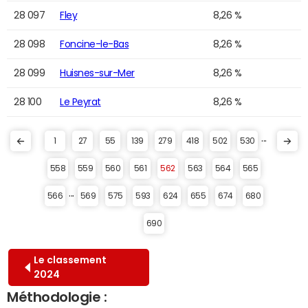
28 097
Fley
8,26 %
28 098
Foncine-le-Bas
8,26 %
28 099
Huisnes-sur-Mer
8,26 %
28 100
Le Peyrat
8,26 %
...
1
27
55
139
279
418
502
530
558
559
560
561
562
563
564
565
...
566
569
575
593
624
655
674
680
690
Le classement
2024
Méthodologie :