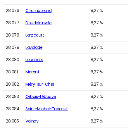
28 076
Chamborand
8,27 %
28 077
Doudelainville
8,27 %
28 078
Larzicourt
8,27 %
28 079
Lavalade
8,27 %
28 080
Louchats
8,27 %
28 081
Marant
8,27 %
28 082
Méry-sur-Cher
8,27 %
28 083
Orbais-l'Abbaye
8,27 %
28 084
Saint-Michel-Tubœuf
8,27 %
28 085
Volnay
8,27 %