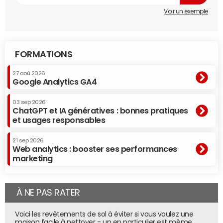
Voir un exemple
FORMATIONS
27 aoû 2026
Google Analytics GA4
03 sep 2026
ChatGPT et IA génératives : bonnes pratiques
et usages responsables
21 sep 2026
Web analytics : booster ses performances
marketing
À NE PAS RATER
Voici les revêtements de sol à éviter si vous voulez une
maison facile à nettoyer - un en particulier est même