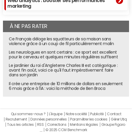
Web analytics : booster ses performances
marketing
À NE PAS RATER
Ce Français déloge les squatteurs de sa maison sans
violence grâce à un coup de fil particulièrement malin
Les neurologues en sont certains : ce sport est excellent
pour le cerveau et quelques minutes régulières suffisent
Le jardinier du roi d'Angleterre Charles III est catégorique :
avant fin août, voici ce qu'il faut impérativement faire
dans son jardin
Il crée une entreprise de 10 millions de dollars en seulement
6 mois grâce à l'IA : voici la méthode de Ben Broca
Qui sommes-nous ?
L'équipe
Notre société
Publicité
Contact
Recrutement
Données personnelles
Paramétrer les cookies
Gérer Utiq
Tous les articles
RSS
Corrections
Mentions légales
Groupe Figaro
© 2025 CCM Benchmark