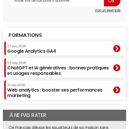
Xerfi France analyse les perspectives de ce marché dans
Voir un exemple
une étude de 130 pages intitulée "Le marché des objets
connectés – Prévision pour 2016 et perspectives à moyen
terme, paysage concurrentiel et mutations de l'offre".
FORMATIONS
27 aoû 2026
Google Analytics GA4
03 sep 2026
ChatGPT et IA génératives : bonnes pratiques
et usages responsables
21 sep 2026
Web analytics : booster ses performances
marketing
Marché des objets connectés
© S. de P. Xerfi
À NE PAS RATER
En savoir plus sur Offremedia.com
Ce Français déloge les squatteurs de sa maison sans