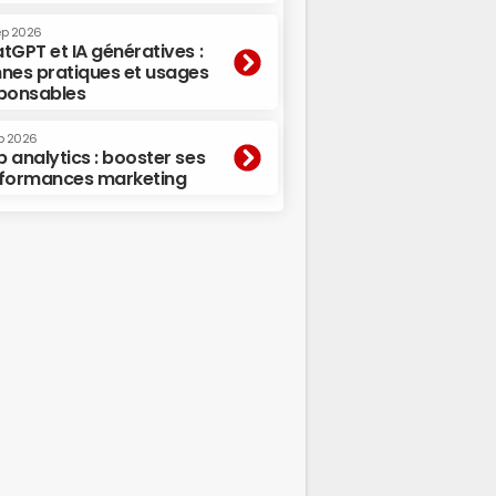
ep 2026
tGPT et IA génératives :
nes pratiques et usages
ponsables
p 2026
 analytics : booster ses
formances marketing