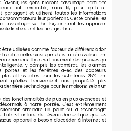
'à l'avenir, les gens tireront davantage parti des
connectant ensemble, sans fil, pour qu'ils se
t partagent et utilisent toutes les informations
s consommateurs leur parleront. Cette année, les
r davantage sur les façons dont les appareils
eule limite étant leur imagination.
t être utilisées comme facteur de différenciation
-traditionnelle, ainsi que dans la rénovation des
mmerciaux. Il y a certainement des preuves qui
telligente, y compris les caméras, les alarmes
 les portes et les fenêtres avec des capteurs,
s plus attrayantes pour les acheteurs. 28% des
nt qu'elles trouveraient une propriété plus
 la dernière technologie pour les maisons, selon un
e, des fonctionnalités de plus en plus avancées et
 désormais à notre portée. C'est extrêmement
acilement atteindre un point où la technologie
de l'infrastructure de réseau domestique que les
que appareil a besoin d'accéder à Internet et