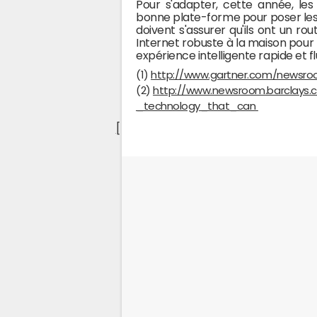
Pour s'adapter, cette année, les 
bonne plate-forme pour poser les b
doivent s'assurer qu'ils ont un r
Internet robuste à la maison pour 
expérience intelligente rapide et f
(1)
http://www.gartner.com/newsro
(2)
http://www.newsroom.barclays.
_technology_that_can
[