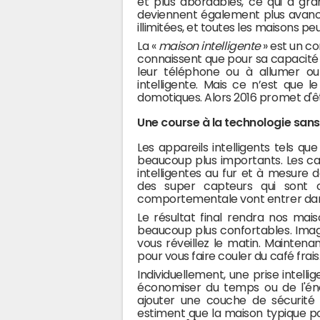
et plus abordables, ce qui a gran
deviennent également plus avancés
illimitées, et toutes les maisons pe
La «
maison intelligente
» est un c
connaissent que pour sa capacité 
leur téléphone ou à allumer o
intelligente. Mais ce n’est que 
domotiques. Alors 2016 promet d'ê
Une course à la technologie sans 
Les appareils intelligents tels q
beaucoup plus importants. Les c
intelligentes au fur et à mesure 
des super capteurs qui sont ca
comportementale vont entrer dans
Le résultat final rendra nos ma
beaucoup plus confortables. Ima
vous réveillez le matin. Maintena
pour vous faire couler du café frais.
Individuellement, une prise intelli
économiser du temps ou de l'én
ajouter une couche de sécurité à
estiment que la maison typique pou