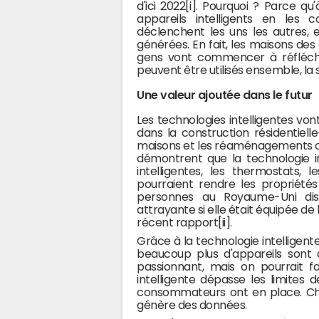
d'ici 2022[i]. Pourquoi ? Parce qu
appareils intelligents en les 
déclenchent les uns les autres, e
générées. En fait, les maisons de
gens vont commencer à réfléchi
peuvent être utilisés ensemble, la s
Une valeur ajoutée dans le futur
Les technologies intelligentes von
dans la construction résidentielle
maisons et les réaménagements co
démontrent que la technologie in
intelligentes, les thermostats,
pourraient rendre les propriété
personnes au Royaume-Uni dise
attrayante si elle était équipée de
récent rapport[ii].
Grâce à la technologie intelligent
beaucoup plus d'appareils sont
passionnant, mais on pourrait f
intelligente dépasse les limites 
consommateurs ont en place. Cha
génère des données.