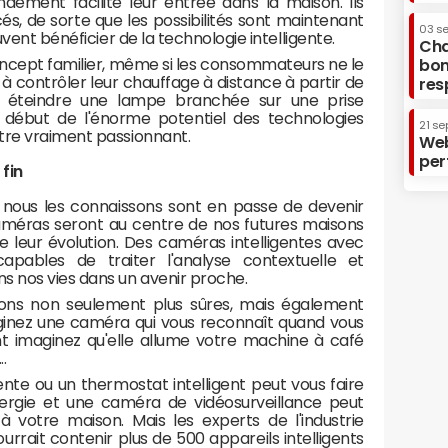
dement facilité leur entrée dans la maison. Ils
, de sorte que les possibilités sont maintenant
03 s
uvent bénéficier de la technologie intelligente.
Cha
oncept familier, même si les consommateurs ne le
bon
à contrôler leur chauffage à distance à partir de
res
u éteindre une lampe branchée sur une prise
le début de l'énorme potentiel des technologies
21 se
tre vraiment passionnant.
Web
per
fin
ue nous les connaissons sont en passe de devenir
améras seront au centre de nos futures maisons
de leur évolution. Des caméras intelligentes avec
pables de traiter l'analyse contextuelle et
 nos vies dans un avenir proche.
isons non seulement plus sûres, mais également
ginez une caméra qui vous reconnaît quand vous
nt imaginez qu'elle allume votre machine à café
..
gente ou un thermostat intelligent peut vous faire
ergie et une caméra de vidéosurveillance peut
 votre maison. Mais les experts de l'industrie
rrait contenir plus de 500 appareils intelligents