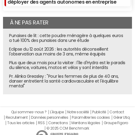
déployer des agents autonomes en entreprise
À NE PAS RATER
Punaises de lit : cette poudre ménagère à quelques euros
a tué 100% des punaises dans une étude
Eclipse du 12 août 2026 : les autorités déconseillent
l'observation aux moins de 3 ans, même équipés
Plus que deux mois pour la visiter : l'île d'Hydra est le paradis
du silence, voitures, motos et vélos y sont interdits
Pr. Alinka Greasley : "Pour les femmes de plus de 40 ans,
danser entretient la santé cardiovasculaire et l'équilibre
mental"
Qui sommes-nous ?
L'équipe
Notre société
Publicité
Contact
Recrutement
Données personnelles
Paramétrer les cookies
Gérer Utiq
Tous les articles
RSS
Corrections
Mentions légales
Groupe Figaro
© 2025 CCM Benchmark