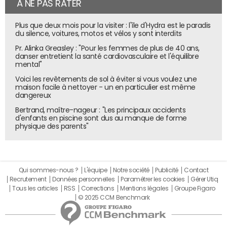
À NE PAS RATER
Plus que deux mois pour la visiter : l'île d'Hydra est le paradis
du silence, voitures, motos et vélos y sont interdits
Pr. Alinka Greasley : "Pour les femmes de plus de 40 ans,
danser entretient la santé cardiovasculaire et l'équilibre
mental"
Voici les revêtements de sol à éviter si vous voulez une
maison facile à nettoyer - un en particulier est même
dangereux
Bertrand, maître-nageur : "Les principaux accidents
d'enfants en piscine sont dus au manque de forme
physique des parents"
Qui sommes-nous ?
L'équipe
Notre société
Publicité
Contact
Recrutement
Données personnelles
Paramétrer les cookies
Gérer Utiq
Tous les articles
RSS
Corrections
Mentions légales
Groupe Figaro
© 2025 CCM Benchmark