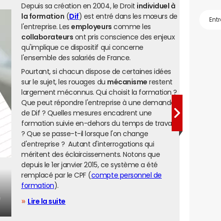
Depuis sa création en 2004, le Droit
individuel à
la formation
(
Dif
) est entré dans les mœurs de
l'entreprise. Les
employeurs
comme les
collaborateurs
ont pris conscience des enjeux
qu'implique ce dispositif qui concerne
l'ensemble des salariés de France.
Pourtant, si chacun dispose de certaines idées
sur le sujet, les rouages du
mécanisme
restent
largement méconnus. Qui choisit la formation ?
Que peut répondre l'entreprise à une demande
de Dif ? Quelles mesures encadrent une
formation suivie en-dehors du temps de travail
? Que se passe-t-il lorsque l'on change
d'entreprise ? Autant d'interrogations qui
méritent des éclaircissements. Notons que
depuis le 1er janvier 2015, ce système a été
remplacé par le CPF (
compte personnel de
formation
).
/
Lire la suite