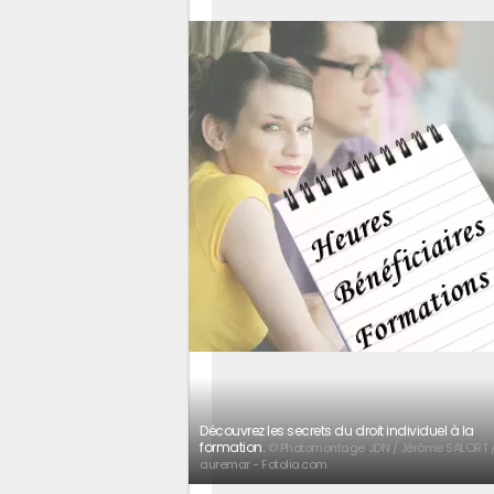
Découvrez les secrets du droit individuel à la
formation.
© Photomontage JDN / Jérôme SALORT 
auremar - Fotolia.com