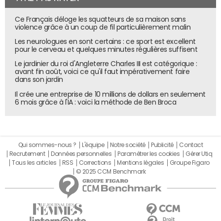
Ce Français déloge les squatteurs de sa maison sans
violence grâce à un coup de fil particulièrement malin
Les neurologues en sont certains : ce sport est excellent
pour le cerveau et quelques minutes régulières suffisent
Le jardinier du roi d'Angleterre Charles III est catégorique :
avant fin août, voici ce qu'il faut impérativement faire
dans son jardin
Il crée une entreprise de 10 millions de dollars en seulement
6 mois grâce à l'IA : voici la méthode de Ben Broca
Qui sommes-nous ?
L'équipe
Notre société
Publicité
Contact
Recrutement
Données personnelles
Paramétrer les cookies
Gérer Utiq
Tous les articles
RSS
Corrections
Mentions légales
Groupe Figaro
© 2025 CCM Benchmark