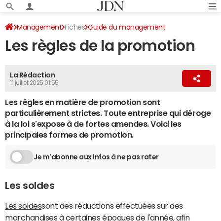
Management
Fiches
Guide du management
Les règles de la promotion
Vie professionnelle
La Rédaction
11 juillet 2025 01:55
Les règles en matière de promotion sont
particulièrement strictes. Toute entreprise qui déroge
à la loi s'expose à de fortes amendes. Voici les
principales formes de promotion.
Je m’abonne aux Infos à ne pas rater
Les soldes
Les soldes
sont des réductions effectuées sur des
marchandises à certaines époques de l'année, afin