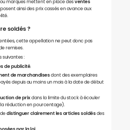
s ou marques mettent en place des
ventes
roposent ainsi des prix cassés en avance aux
ité.
re soldés ?
entées, cette appellation ne peut donc pas
de remises.
 suivantes :
 de publicité
.
ement de marchandises
dont des exemplaires
payés depuis au moins un mois à la date de début
ction de prix
dans la limite du stock à écouler
t la réduction en pourcentage).
 de
distinguer clairement les articles soldés
des
posées par la loi
.