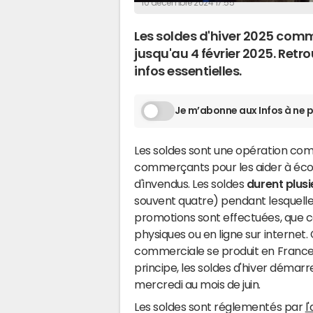
10 décembre 2024 17:55
Les soldes d'hiver 2025 comm
jusqu'au 4 février 2025. Retr
infos essentielles.
Je m’abonne aux Infos à ne p
Les soldes sont une opération comm
commerçants pour les aider à écou
d'invendus. Les soldes
durent plus
souvent quatre) pendant lesquel
promotions sont effectuées, que c
physiques ou en ligne sur internet.
commerciale se produit en Franc
principe, les soldes d'hiver démarr
mercredi au mois de juin.
Les soldes sont réglementés par
l