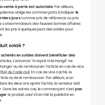
la vente à perte est autorisée
. Par ailleurs,
ropéenne oblige les commerçants à indiquer
le
rniers jours
comme prix de référence ou prix
es consommateurs des fausses bonnes affaires
 les prix à quelques jours des soldes pour
e.
uit soldé ?
s achetés en soldes doivent bénéficier des
rticles. L'annonce "ni repris ni échangé" ne
hanger ou de rembourser l'article en cas de vice
 1641 du Code civil
. En cas de vice caché, le
cle ou de le rembourser. Par ailleurs, si un
dans les deux ans après l'achat, le vendeur doit
. Dans les autres cas, le commerçant n'est
pas
nger
le produit, sauf s'il en fait la publicité en
e.