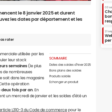
03 s
Cha
encent le 8 janvier 2025 et durent
bon
ouvez les dates par département et les
res
21 se
Web
as rater
per
erciale utilisée par les
SOMMAIRE
ler leur stock
Dates des soldes d'hiver 2025
ieurs semaines
(le plus
Bons plans des soldes
les de nombreuses
Produits soldés
e soit dans les magasins
Echanger un produit
 Cette opération
e
deux fois par an
. En
ent un mercredi de janvier et les soldes d'été un
'article L310-3 du Code de commerce
pour le