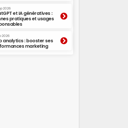
ep 2026
tGPT et IA génératives :
nes pratiques et usages
ponsables
p 2026
 analytics : booster ses
formances marketing