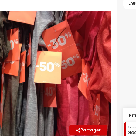
FO
27 a
Partager
Goo