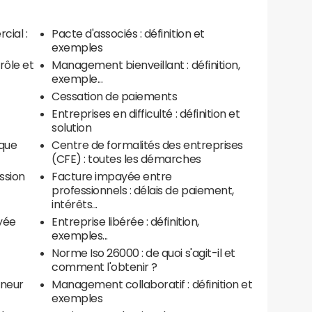
ial :
Pacte d'associés : définition et
exemples
 rôle et
Management bienveillant : définition,
exemple...
Cessation de paiements
Entreprises en difficulté : définition et
solution
que
Centre de formalités des entreprises
(CFE) : toutes les démarches
ission
Facture impayée entre
professionnels : délais de paiement,
intérêts...
yée
Entreprise libérée : définition,
exemples...
Norme Iso 26000 : de quoi s'agit-il et
comment l'obtenir ?
eneur
Management collaboratif : définition et
exemples