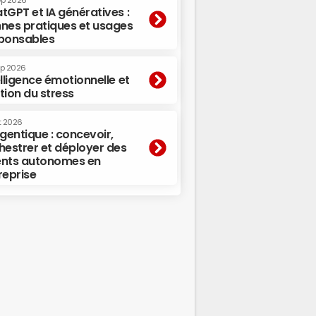
ep 2026
tGPT et IA génératives :
nes pratiques et usages
ponsables
ep 2026
elligence émotionnelle et
tion du stress
t 2026
agentique : concevoir,
hestrer et déployer des
nts autonomes en
reprise