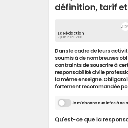
définition, tarif e
La Rédaction
7 juin 2021 12:06
Dans le cadre de leurs activi
soumis à de nombreuses obliga
contraints de souscrire à ce
responsabilité civile professi
la même enseigne. Obligatoir
fortement recommandée pour
Je m’abonne aux Infos à ne p
Qu'est-ce que la responsab