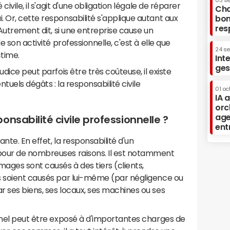
03 s
civile, il s'agit d'une obligation légale de réparer
Cha
 Or, cette responsabilité s'applique autant aux
bon
res
 Autrement dit, si une entreprise cause un
e son activité professionnelle, c'est à elle que
24 s
ctime.
Int
ges
dice peut parfois être très coûteuse, il existe
tuels dégâts : la responsabilité civile
01 oc
IA 
orc
age
nsabilité civile professionnelle ?
ent
nte. En effet, la responsabilité d'un
pour de nombreuses raisons. Il est notamment
ages sont causés à des tiers (clients,
s soient causés par lui-même (par négligence ou
 ses biens, ses locaux, ses machines ou ses
nnel peut être exposé à d'importantes charges de