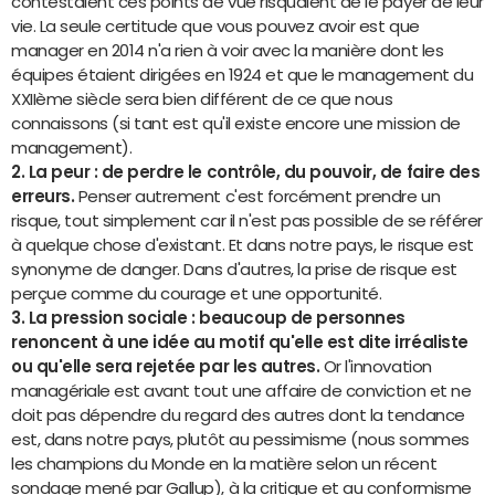
contestaient ces points de vue risquaient de le payer de leur
vie. La seule certitude que vous pouvez avoir est que
manager en 2014 n'a rien à voir avec la manière dont les
équipes étaient dirigées en 1924 et que le management du
XXIIème siècle sera bien différent de ce que nous
connaissons (si tant est qu'il existe encore une mission de
management).
2. La peur : de perdre le contrôle, du pouvoir, de faire des
erreurs.
Penser autrement c'est forcément prendre un
risque, tout simplement car il n'est pas possible de se référer
à quelque chose d'existant. Et dans notre pays, le risque est
synonyme de danger. Dans d'autres, la prise de risque est
perçue comme du courage et une opportunité.
3. La pression sociale : beaucoup de personnes
renoncent à une idée au motif qu'elle est dite irréaliste
ou qu'elle sera rejetée par les autres.
Or l'innovation
managériale est avant tout une affaire de conviction et ne
doit pas dépendre du regard des autres dont la tendance
est, dans notre pays, plutôt au pessimisme (nous sommes
les champions du Monde en la matière selon un récent
sondage mené par Gallup), à la critique et au conformisme