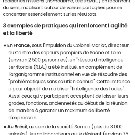
réaliser les missions (nomadisme, télétravail...) en redonnant
du sens, mobilisant autour de valeurs partagées pour se
concentrer essentiellement sur les résultats.
3 exemples de pratiques qui renforcent l'agilité
et la liberté
En France,
sous l'impulsion du Colonel Marlot, directeur
du Centre des sapeurs pompiers de Saône et Loire
(environ 2 500 personnes), un "réseau d'intelligence
territoriale (R.I.A.) a été institué, en complément de
l'organigramme institutionnel en vue de résoudre des
"problématiques sans solution connue". Cette instance
a pour objectif de mobiliser "l'intelligence des foules".
Aussi, ceux qui y participent acceptent de laisser leurs
grades, fonctions, anciennetés au début de la réunion
de manière à garantir un maximum de liberté
d'expression.
Au Brésil,
au sein de la société Semco (plus de 3 000
salariés), les collaborateurs qui le désirent (environ 75